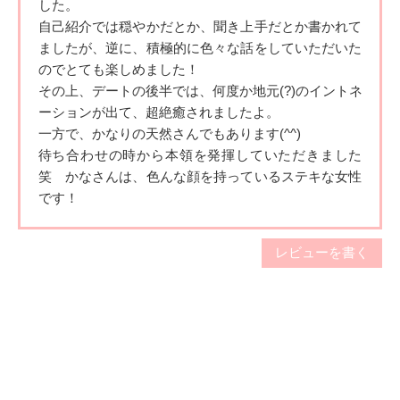
した。
A. 昭和歌謡曲
自己紹介では穏やか
だとか、聞き上手だとか書かれて
ましたが、逆に、積極的に色々な
話をしていただいた
Q.好きなテレビ番組・映画は何ですか
のでとても楽しめました！
A. ハリーポッター、ジブリ、ディズニー
その上、
デートの後半では、何度か地元(?)のイントネ
ーションが出て、
超絶癒されましたよ。
Q.好きな芸能人は誰ですか
一方で、かなりの天然さんでもあります(^
^)
A. 冨永愛さん、シシドカフカさん
待ち合わせの時から本領を発揮していただきました
笑 かなさんは、色んな顔を持っているステキな女性
Q.好きなスポーツは何ですか
です！
A. 陸上、サッカー
レビューを書く
Q.学生の頃に入っていた部活動は何ですか
A. 陸上部
Q.ストレスの解消方法は？
A.寝る、食べる、友達と話す
Q.旅行で行きたいところは何処ですか