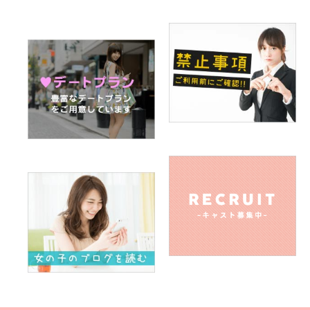
A. 中身
Q.男性の好きなファッションは何ですか（さわやか系、オラ
オラ系など）
A. シンプルなファッション
Q.男性のキュンとくる仕草は何ですか
A. 腕まくり
Q.男性への告白は直接ですか、電話ですか、メール（SNS）
ですか
A. 直接
Q.デートで行ってみたいところは何処ですか
A.水族館、動物園、居酒屋さん、夏祭り、etc.