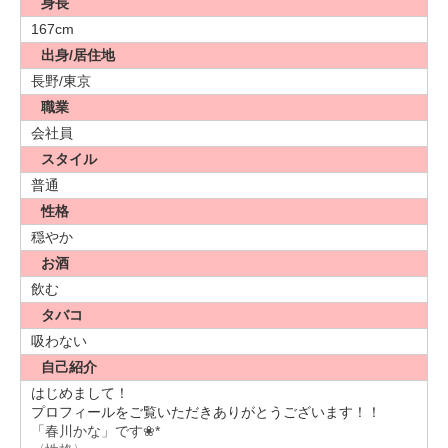
身長
167cm
出身/居住地
長野/東京
職業
会社員
スタイル
普通
性格
穏やか
お酒
飲む
タバコ
吸わない
自己紹介
はじめまして！
プロフィールをご覧いただきありがとうございます！！
「春川かな」です❀*