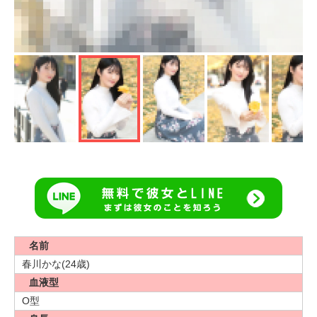
名前
春川かな(24歳)
血液型
O型