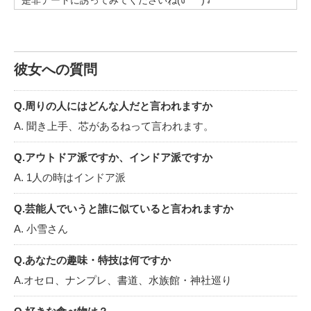
理想ですよね♡
神社など、落ち着いた場所が好きなので、お散歩しながらふ
らっと一緒に行けたら嬉しいです(*´꒳`*)
〈最後に〉
社会人でシフト制のため、デートの予定が不規則になってし
彼女への質問
まいますが、何か気になることがありましたらお気軽にお声
掛けください👀
彼氏さんが自慢できる理想の彼女になれるように頑張ります
Q.周りの人にはどんな人だと言われますか
✨
A. 聞き上手、芯があるねって言われます。
お会いできるのを楽しみにしていますね♪
最後まで読んでいただき、ありがとうございました☺️
Q.アウトドア派ですか、インドア派ですか
A. 1人の時はインドア派
Q.芸能人でいうと誰に似ていると言われますか
A. 小雪さん
Q.あなたの趣味・特技は何ですか
A.オセロ、ナンプレ、書道、水族館・神社巡り