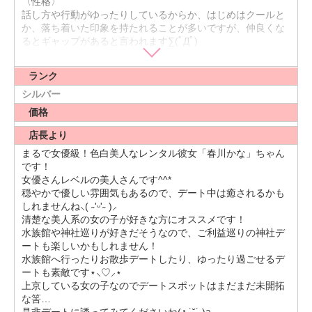
〈性格〉
話し方や行動がゆったりしているからか、はじめはクールと
か、落ち着いた印象を持たれることが多いですが、仲良くな
るとギャップがあると言われます∑(ﾟДﾟ)
いっぱいお話して、早く仲良くなれたら嬉しいです(๑˃̵ᴗ˂̵)و゛
彼氏さんにはいろんな私を知って欲しいです♡
ランク
友達には聞き上手だねって言ってもらえることも多いです！
よく相談にも乗っているので、楽しいお話以外にも何か落ち
シルバー
込んだことがあれば何でもお話してくださいね✨
価格
〈好きなこと〉
食べることと、水族館・神社巡りが好きです♡
店長より
嫌いな食べ物はありません！
まるで女優級！色白美人なレンタル彼女「春川かな」ちゃん
和食、中華、イタリアン、フレンチ、何でもよく食べます🤤
です！
🍽
女優さんレベルの美人さんです^^*
私は普段は自炊派で、外食はたまにしかしないのであまりお
穏やかで優しい雰囲気もあるので、デート中は癒されるかも
店に詳しくありません😖
しれませんね⸜( ˶'ᵕ'˶ )⸝
ここ美味しいよ！っていうお店があれば是非教えてください
清楚な美人系の女の子が好きな方にオススメです！
🙌
水族館や神社巡りが好きだそうなので、ご利益巡りの神社デ
ちなみにお酒も苦手なものはありません！
ートも楽しいかもしれません！
一番好きなお酒は焼酎です♪
水族館へ行ったりお散歩デートしたり、ゆったり過ごせるデ
あとは珍しいネーミングのものにも目を奪われがちです👀
ートも素敵です⋆⸜♡⸝‍⋆
居酒屋デートもできたら嬉しいな♡
上京している女の子なのでデートスポットはまだまだ未開拓
休日はよく水族館に行ったり、神社巡りをしています！
な筈…
水族館は一人でも行きますが、やっぱり彼氏さんと行くのが
是非デートに誘ってみてくださいね(ง ˙˘˙ )ว