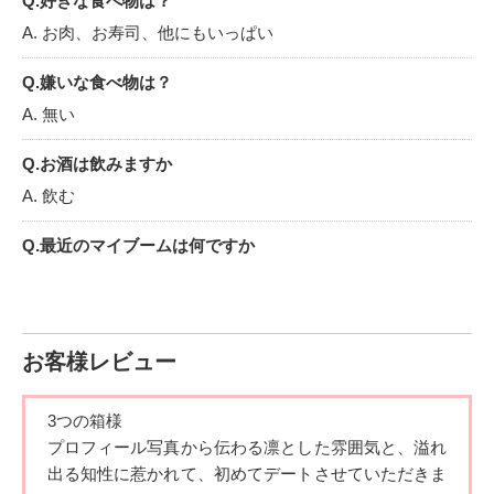
Q.好きな食べ物は？
A. お肉、お寿司、他にもいっぱい
Q.嫌いな食べ物は？
A. 無い
Q.お酒は飲みますか
A. 飲む
Q.最近のマイブームは何ですか
A. 御朱印、柔軟剤
Q.休日は何をして過ごしていますか
A. お買い物、資格の勉強、お昼寝、片付け
お客様レビュー
Q.好きな漫画・本・雑誌は何ですか
3つの箱様
A. チェンソーマン
プロフィール写真から伝わる凛とした雰囲気と、溢れ
出る知性に惹
かれて、初めてデートさせていただきま
Q.好きな音楽（ジャンルやアーティスト）は何ですか