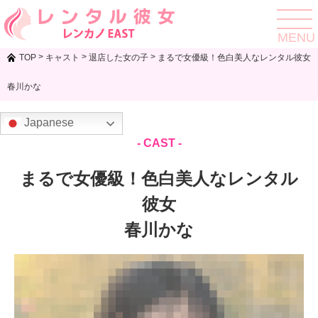
toggle
navigat
MENU
>
>
>
TOP
キャスト
退店した女の子
まるで女優級！色白美人なレンタル彼女
春川かな
Japanese
- CAST -
まるで女優級！色白美人なレンタル
彼女
春川かな