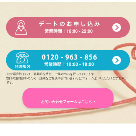
A.景色が綺麗なところ
Q.過去または現在の習い事、資格の有無など教えてください
A.書道、陸上、数検準一級
Q.自慢できることは何ですか
A. 短距離走
Q.将来の夢や頑張っていることは何ですか
A. 公認会計士
※お電話窓口では、簡易的な受付・ご案内のみを行っております。
窓口の混雑緩和のため、詳細なご相談やお問い合わせはフォームよりいただけますと幸い
です。
Q.あなたにとって大切なものは何ですか
A. 家族、生きとし生けるもの全て
お問い合わせフォームはこちら >
Q.好きな男性のタイプを教えてください
A. 誠実な人、お仕事に誇りを持って励んでいる人
Q.外見と中身、どちらを重視しますか