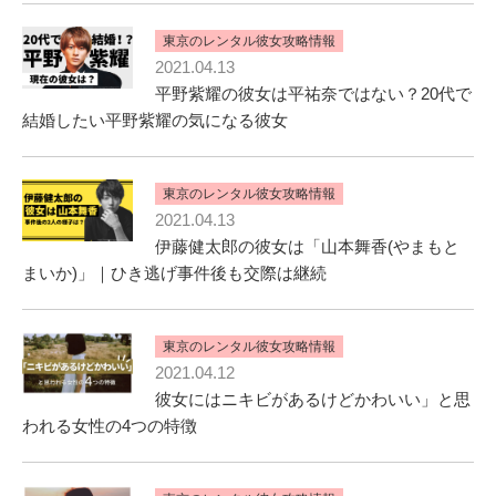
東京のレンタル彼女攻略情報
2021.04.13
平野紫耀の彼女は平祐奈ではない？20代で
結婚したい平野紫耀の気になる彼女
東京のレンタル彼女攻略情報
2021.04.13
伊藤健太郎の彼女は「山本舞香(やまもと
まいか)」｜ひき逃げ事件後も交際は継続
東京のレンタル彼女攻略情報
2021.04.12
彼女にはニキビがあるけどかわいい」と思
われる女性の4つの特徴