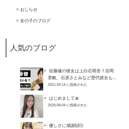
おしらせ
女の子のブログ
人気のブログ
佐藤健の彼女は上白石萌音？吉岡
里帆、石原さとみなど歴代彼女も...
2021.04.14 に投稿された
はじめまして🎀
2026.08.04 に投稿された
優しさに感謝🙌🏻