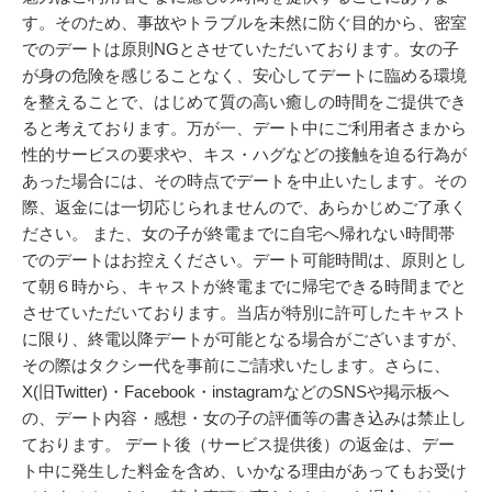
す。そのため、事故やトラブルを未然に防ぐ目的から、密室
でのデートは原則NGとさせていただいております。女の子
が身の危険を感じることなく、安心してデートに臨める環境
を整えることで、はじめて質の高い癒しの時間をご提供でき
ると考えております。万が一、デート中にご利用者さまから
性的サービスの要求や、キス・ハグなどの接触を迫る行為が
あった場合には、その時点でデートを中止いたします。その
際、返金には一切応じられませんので、あらかじめご了承く
ださい。 また、女の子が終電までに自宅へ帰れない時間帯
でのデートはお控えください。デート可能時間は、原則とし
て朝６時から、キャストが終電までに帰宅できる時間までと
させていただいております。当店が特別に許可したキャスト
に限り、終電以降デートが可能となる場合がございますが、
その際はタクシー代を事前にご請求いたします。さらに、
X(旧Twitter)・Facebook・instagramなどのSNSや掲示板へ
の、デート内容・感想・女の子の評価等の書き込みは禁止し
ております。 デート後（サービス提供後）の返金は、デー
ト中に発生した料金を含め、いかなる理由があってもお受け