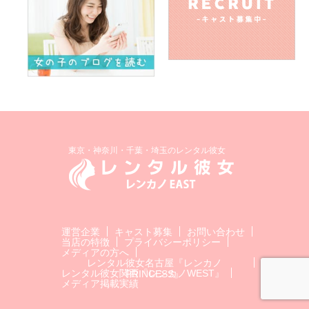
東京・神奈川・千葉・埼玉のレンタル彼女
運営企業
キャスト募集
お問い合わせ
当店の特徴
プライバシーポリシー
メディアの方へ
レンタル彼女名古屋『レンカノ
レンタル彼女関西『レンカノWEST』
PRINCESS』
メディア掲載実績