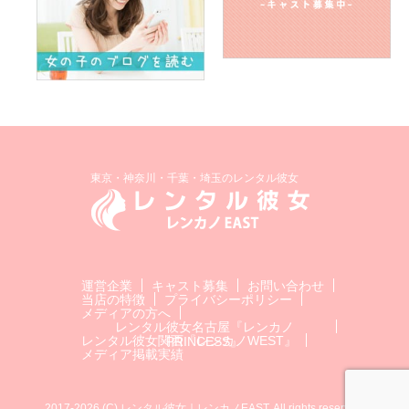
東京・神奈川・千葉・埼玉のレンタル彼女
運営企業
キャスト募集
お問い合わせ
当店の特徴
プライバシーポリシー
メディアの方へ
レンタル彼女名古屋『レンカノ
レンタル彼女関西『レンカノWEST』
PRINCESS』
メディア掲載実績
2017-2026 (C) レンタル彼女｜レンカノEAST. All rights reserved.