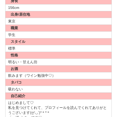
身長
156cm
出身/居住地
東京
職業
学生
スタイル
標準
性格
明るい・甘えん坊
お酒
飲みます（ワイン勉強中♡）
タバコ
吸わない
自己紹介
はじめまして♡
私を見つけてくれて、プロフィールを読んでくれてありがと
うございます(ღ′◡︎‵)*＊*＊