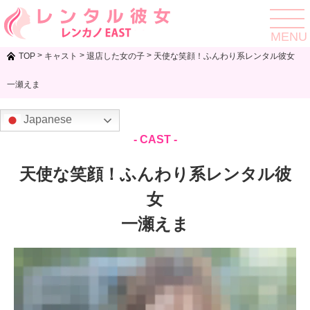
toggle
navigat
MENU
>
>
>
TOP
キャスト
退店した女の子
天使な笑顔！ふんわり系レンタル彼女
一瀬えま
Japanese
- CAST -
天使な笑顔！ふんわり系レンタル彼
女
一瀬えま