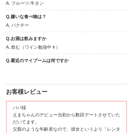
A. フルーツ.牛タン
\最後に/
ここまで読んでくださって本当にありがとうございました♡
Q.嫌いな食べ物は？
学生ですがそこまで忙しくないので平日も早い時間から会え
ますし、土日祝日は1日デートとかも出来るのでいつでも気軽
A. パクチー
にご相談くださいね٩(*´︶`*)
お会いできるのとても楽しみにしています♡
Q.お酒は飲みますか
お誘い、お待ちしてます(❁︎´ω`❁︎)
A. 飲む（ワイン勉強中🍷）
Q.最近のマイブームは何ですか
A. 温泉,サウナ
Q.休日は何をして過ごしていますか
A. ドライブ、遠出
お客様レビュー
Q.好きな漫画・本・雑誌は何ですか
パパ様
A. メンタル強め美女白川さん
えまちゃんのデビュー当初から数回デートさせていた
だいてます。
Q.好きな音楽（ジャンルやアーティスト）は何ですか
父親のような年齢差なので、彼女というより「レンタ