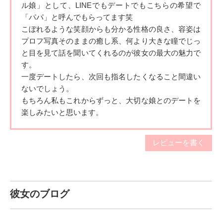
A. マカロニえんぴつ,西野カナ,indigo la End
ル娘」として
、LINEでもデートでもこちらの希望で
「パパ」と呼んでもらっ
てます笑
Q.好きなテレビ番組・映画は何ですか
こぼれるような笑顔からも分かる性格の良さ、容姿は
A. コンフィデンスマンJP
プロフ写真そ
のままの癒し系、何より大きな瞳でじっ
と目を見て話を聞いてくれ
るのが彼女の最大の魅力で
Q.好きな芸能人は誰ですか
す。
A. 長澤まさみさん
一度デートしたら、次回も指名したくなること間違い
ないでしょう
。
Q.好きなスポーツは何ですか
もちろん私もこれからずっと、大切な娘とのデートを
楽しみたいと
思います。
A. バレーボール
Q.学生の頃に入っていた部活動は何ですか
レビューを書く
A. バレーボール部
Q.ストレスの解消方法は？
A. 絶景を見る
彼女のブログ
Q.旅行で行きたいところは何処ですか