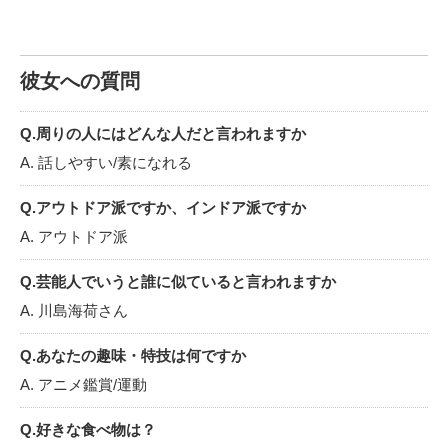
オススメなカフェやレストランを教えてほしいですし、一緒
に新しい素敵なお店を開拓しませんか(๑´ڡ`๑)
最近はワイン🍷に興味を持ち始めたので、イタリアンのお店
で一緒に美味しいワインを飲みませんか♪
彼女への質問
2つ目は【アニメ】です!
最近アニメにハマりまして、鬼滅の刃・呪術廻戦・東京リベ
ンジャーズ・進撃の巨人（3周観ました!）・SPY&FAMILYが
Q.周りの人にはどんな人だと言われますか
特に好きです♡
A. 話しやすい/素になれる
もっと色々なアニメを知りたいし、一緒に語り合えたらすご
く楽しいと思うのでオススメの作品があったら教えて下さ
いヾ(≧︎∀︎≦︎☆︎)
Q.アウトドア派ですか、インドア派ですか
3つ目は【動物さん】です！
A. アウトドア派
可愛い動物さんを見ると心がすごく癒されます( ´͈ ᗨ `͈ )◞︎♡⃛︎
動物園とか水族館に行くの大好きです♡
「動物カフェ」って知ってますか⁉︎猫とか犬とかうさぎとかと
Q.芸能人でいうと誰に似ていると言われますか
触れ合いながらゆっくりできるお店で、そういう所でデート
A. 川島海荷さん
するのは憧れます❀︎.(*´◡︎`*)❀︎.
最後に4つ目は【綺麗な景色を見ること】です！
私は東京育ち・東京生まれであまり自然に触れて来なかった
Q.あなたの趣味・特技は何ですか
ので絶景スポットでは毎回興奮しますし、思い出に残ります
A. アニメ鑑賞/運動
(✳︎´∨︎`✳︎).°。
行きたい絶景スポットが沢山あるので、デートを重ねて仲良
くなれたらドライブ&日帰りデートを一緒にしませんか
Q.好きな食べ物は？
(๐•ω•๐)♡︎