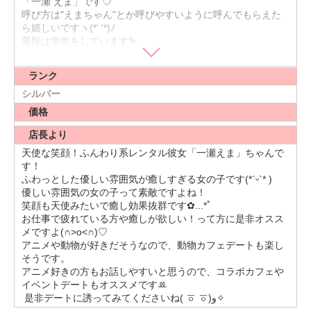
「一瀬 えま」です♡
呼び方は"えまちゃん"とか呼びやすいように呼んでもらえた
ら嬉しいですヽ(*' '*)ﾉ
普段は学生をしています✎︎
勉強を頑張りながら学生時代に色々な所へ行って思い出を作
りたいなと思ってます(*´꒳`*)
ランク
\性格/
誰とでもすぐ仲良くなれます！
シルバー
周りの人からは話しやすくて、素で話が出来るとよく言われ
価格
ます(•'-'•)
あと、お話を話すのも好きですが話を聞くのも大好きです♡
店長より
好奇心旺盛で、周りの人の趣味とかに影響を受けやすい性格
天使な笑顔！ふんわり系レンタル彼女「一瀬えま」ちゃんで
なのでぜひ、色々なお話聞かせてください‼︎(*´∀︎｀*)
す！
そして、私は喜んでる・楽しんでる人の笑顔を見ることが何
ふわっとした優しい雰囲気が癒しすぎる女の子です‪(*ˊᵕˋ* )
よりの幸せです(*´∀︎｀*)
優しい雰囲気の女の子って素敵ですよね！
私とデートをして楽しかったなっと思ってもらえたら嬉しい
笑顔も天使みたいで癒し効果抜群です✿...*ﾟ
です♡
お仕事で疲れている方や癒しが欲しい！って方に是非オスス
\好きなこと/
メですよ(∩˃o˂∩)♡
性格編でも話した通り私は好奇心旺盛なので好きなことが多
アニメや動物が好きだそうなので、動物カフェデートも楽し
いです( •ॢ◡︎-ॢ)-♡︎
そうです。
少し長くなってしまうのですが、最後まで見てくれると嬉し
アニメ好きの方もお話しやすいと思うので、コラボカフェや
いです♪
イベントデートもオススメです‪ꔛ
1つ目は【食べる事】です！
‬ 是非デートに誘ってみてくださいね‎( ㆆ ㆆ)و✧
特に好きな食べ物は、"お肉"と"フルーツ"です( ∩︎ˇωˇ∩︎)