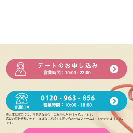
A. 有名な絶景スポット
Q.過去または現在の習い事、資格の有無など教えてください
A. 英検2級
Q.自慢できることは何ですか
A. 好奇心旺盛
Q.将来の夢や頑張っていることは何ですか
A. 女性の魅力を引き立てるお仕事
Q.あなたにとって大切なものは何ですか
A. 友達
Q.好きな男性のタイプを教えてください
A. 笑顔が素敵な人
※お電話窓口では、簡易的な受付・ご案内のみを行っております。
窓口の混雑緩和のため、詳細なご相談やお問い合わせはフォームよりいただけますと幸い
です。
Q.外見と中身、どちらを重視しますか
A. 中身