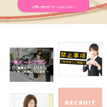
お問い合わせフォームはこちら >
Q.男性の好きなファッションは何ですか（さわやか系、オラ
オラ系など）
A. 大人っぽい、さわやか系
Q.男性のキュンとくる仕草は何ですか
A. 笑顔の時
Q.男性への告白は直接ですか、電話ですか、メール（SNS）
ですか
A. 直接
Q.デートで行ってみたいところは何処ですか
A.水族館,観光地