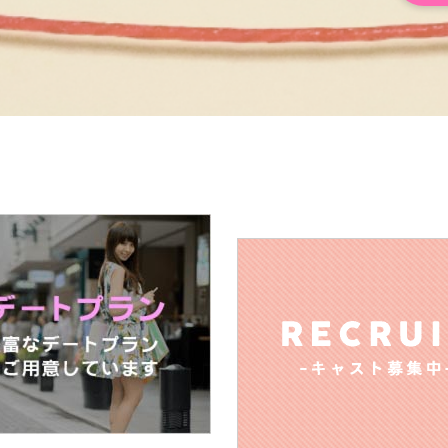
！次はどこに一緒に出かけようかなと、デート後も毎日を
Q.外見と中身、どちらを重視しますか
A. 中身！
Q.男性の好きなファッションは何ですか（さわやか系、オラオ
A. ユニクロとかGU系の無地のシンプルなファッション!!
Q.男性のキュンとくる仕草は何ですか
A. 腕まくり😳！
Q.男性への告白は直接ですか、電話ですか、メール（SNS）で
A. 直接か電話かな？
Q.デートで行ってみたいところは何処ですか
A.ゆったりできるカフェでスイーツを楽しみながらたくさん
も楽しめる場所も気になる💭✨