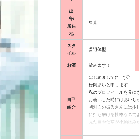
出
身/
東京
居住
地
スタ
普通体型
イル
お酒
飲みます！
はじめまして(*´˘`*)♡
松岡あいと申します！
私のプロフィールを見に
自己
お会いした時にはあいちゃ
紹介
初対面の彼氏さんには少
に打ち解ける性格なのでよ
見た目や仕草が小動物み
タリだと思います🤭💕
性格はマイペースでおっ