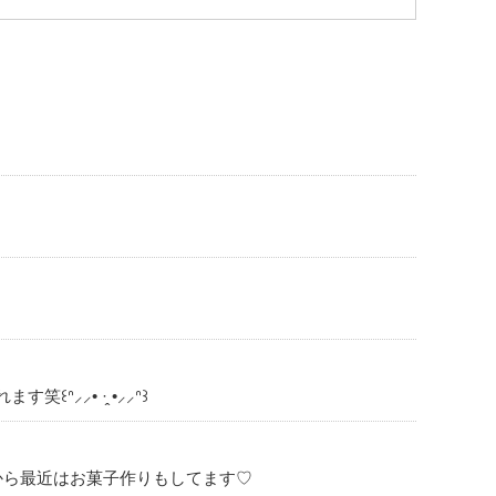
⸝⸝• ·̭ •⸝⸝ᐢ꒱
だから最近はお菓子作りもしてます♡