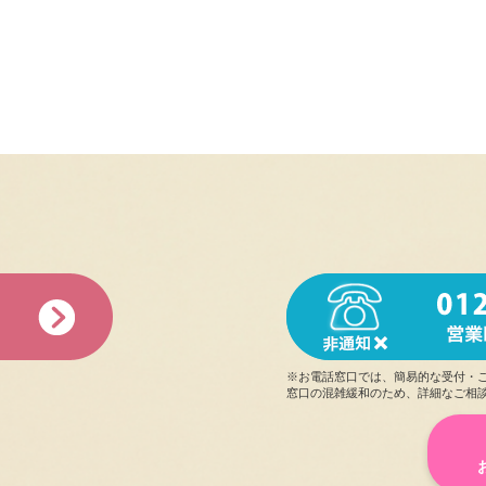
後悔することが有るとすれば、それは私の会話の引き出し
Q.旅行で行きたいところは何処ですか
A. 沖縄🌺、海外ならオーストラリア☀️🐨🇦🇺
あと、別れ際にチョコを渡し忘れたことも。
Q.過去または現在の習い事、資格の有無など教えてください
またお会いしたいと思わせてくれる女性です。ありがとう
A. 小学校の頃にバレエしてました！🩰
ゆうう様
Q.自慢できることは何ですか
初めてレンカノを利用させて頂きました。
A. 甘いイチゴとあまり甘くないイチゴを見きわめできる🍓✨👀
正直緊張でデートもぎこち無い感じで進みましたが、
Q.将来の夢や頑張っていることは何ですか
あいちゃんのおかげで素晴らしく楽しいデートになりまし
A. 自立した女性になれるよう勉強してます✍
また、あいちゃんの大好きなスイーツデートたくさんでき
Q.あなたにとって大切なものは何ですか
A. 友達！
※お電話窓口では、簡易的な受付・
たか様
窓口の混雑緩和のため、詳細なご相
はじめての利用となります。プロフィールや写真から既に
Q.好きな男性のタイプを教えてください
物系といわれる可愛ら
しさオーラが伝わってまいりますが
A. 一緒に居て安心できる朗らかな人、尊敬できる人✨
笑顔や声も加わり、デート中は常に楽しく心
地良い気持ち