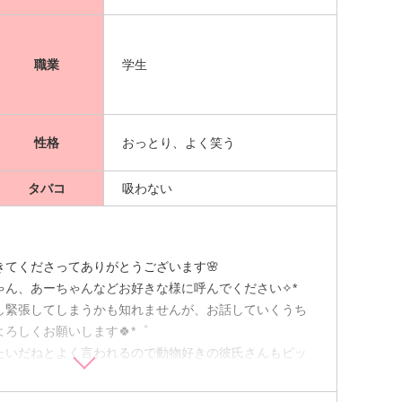
職業
学生
性格
おっとり、よく笑う
タバコ
吸わない
きてくださってありがとうございます🌸
ん、あーちゃんなどお好きな様に呼んでください✧︎*
し緊張してしまうかも知れませんが、お話していくうち
ろしくお願いします🍀*゜
たいだねとよく言われるので動物好きの彼氏さんもピッ
とりしてます。