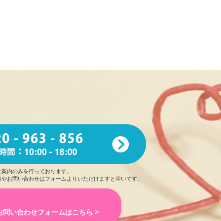
が少ない
ことでしょうか。
ございま
した。
た！有り
難うございます。
たら嬉し
いです。
ご案内のみを行っております。
談やお問い合わせはフォームよりいただけますと幸いです。
ちょっと
したところまで心配りができる優しさや小動
、実際にお会いするとそれらに
おっとりとした可愛い
にさせてくれる癒やし系でまさに理想の彼女さんです
お問い合わせフォームはこちら >