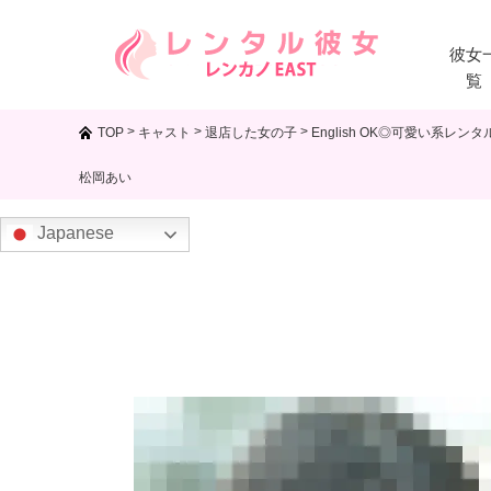
彼女
覧
>
>
>
TOP
キャスト
退店した女の子
English OK◎可愛い系レン
松岡あい
Japanese