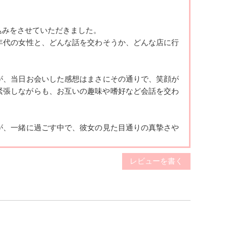
込みをさ
せていただきました。
年代の女
性と、どんな話を交わそうか、どんな店に行
。
が、当日
お会いした感想はまさにその通りで、笑顔が
緊張しながらも、お互いの趣味
や嗜好など会話を交わ
が、一緒
に過ごす中で、彼女の見た目通りの真摯さや
レビューを書く
を感じて
いました。しかしそんな会話でも自然に話を
ってあれこれ巡りましたが、
時間の経過があっという
どうしよ
う」とか、「変な雰囲気になって後悔しない