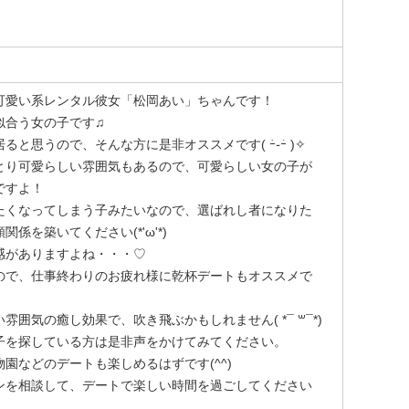
くなってしまいます🍼♡
を観ることと美味しいスイーツを食べることです！
、邦画については詳しく知らないので教えていただきた
可愛い系レンタル彼女「松岡あい」ちゃんです！
つも最新の情報をチェックしています👀💕
似合う女の子です♫
たいです(๑•̀ㅁ•́ฅ✨
と思うので、そんな方に是非オススメです( ｰ̀֊ｰ́ )✧
酒の楽しめるお店にも興味あります🥂🤍
とり可愛らしい雰囲気もあるので、可愛らしい女の子が
ゴロしてしまうので、あまりデートスポットが分からな
ですよ！
ってみたいです(っ ॑꒳ ॑c)♡
たくなってしまう子みたいなので、選ばれし者になりた
に連れて行ってもらったり、2人で一緒に考えて行きたい
係を築いてください(*'ω'*)
感がありますよね・・・♡
のですが、週末ならお昼から一緒に居られる日がありま
ので、仕事終わりのお疲れ様に乾杯デートもオススメで
有して思い出をたくさん作っていきましょ🥰
囲気の癒し効果で、吹き飛ぶかもしれません( *¯ ꒳¯*)
んでくださりありがとうございます🤍🎀𓈒𓏸︎︎︎︎
子を探している方は是非声をかけてみてください。
にしております‪(´ฅω•ฅ｀)
園などのデートも楽しめるはずです(^^)
ております💌💭
ンを相談して、デートで楽しい時間を過ごしてください