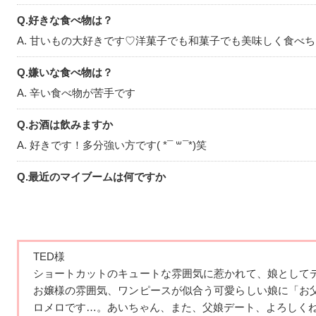
Q.好きな食べ物は？
A. 甘いもの大好きです♡洋菓子でも和菓子でも美味しく食べち
Q.嫌いな食べ物は？
A. 辛い食べ物が苦手です
Q.お酒は飲みますか
A. 好きです！多分強い方です( *¯ ꒳¯*)笑
Q.最近のマイブームは何ですか
A. 梅酒にハマっているので1人でちびちび飲んでます笑笑
Q.休日は何をして過ごしていますか
A. 海外ドラマを1人で見たり〜友達とカフェに行っておしゃ
TED様
ショートカットのキュートな雰囲気に惹かれて、娘として
Q.好きな漫画・本・雑誌は何ですか
お嬢様の雰囲気、
ワンピースが似合う可愛らしい娘に「お
A. 最近はゴールデンカムイ読みました！面白かった〜(*ˊ꒳ˋ*)
ロメロです…。あいちゃん、また、父娘
デート、よろしく