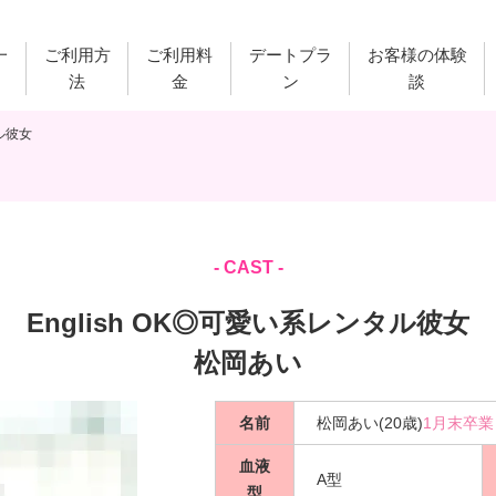
一
ご利用方
ご利用料
デートプラ
お客様の体験
法
金
ン
談
タル彼女
- CAST -
English OK◎可愛い系レンタル彼女
松岡あい
名前
松岡あい(20歳)
1月末卒業
血液
A型
型