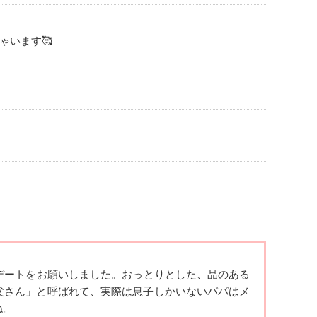
ゃいます🥰
べりすることも好きです
デートを
お願いしました。おっとりとした、品のある
父さん」と呼ばれて、実際
は息子しかいないパパはメ
ね。