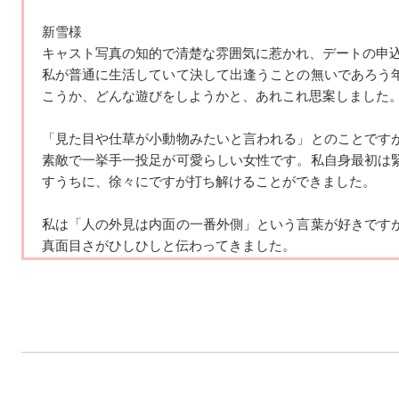
Q.好きな音楽（ジャンルやアーティスト）は何ですか
新雪様
A. 洋楽とか！アニソンも聴きます〜‬
キャスト写真の知的で清楚な雰囲気に惹かれ、デートの申
私が普通に生活していて決して出逢うことの無いであろう
Q.好きなテレビ番組・映画は何ですか
こうか、どんな遊びを
しようかと、あれこれ思案しました
A.アイアンマン!!!
「見た目や仕草が小動物みたいと言われる」とのことです
Q.好きな芸能人は誰ですか
素敵で一挙手一投足が
可愛らしい女性です。私自身最初は
A.宮下草薙さん✨
すうちに、徐々にですが打ち解けることがで
きました。
Q.好きなスポーツは何ですか
私は「人の外見は内面の一番外側」という言葉が好きです
A. ダンス?
真面目さがひしひしと
伝わってきました。
Q.学生の頃に入っていた部活動は何ですか
デート中、私は自分の会話のぎこちなさに、少し擬かしさ
繋げ広げてくれる彼女
に感心させられた時間でした。欲張
A. 茶道部🍵
間でした。
Q.ストレスの解消方法は？
正直にお伝えすると、デート前は「会話が続かなかったら
A. 泣ける映画を観ていっぱい泣く！
だろうか」などと考え
たりもしましたが、杞憂でした。