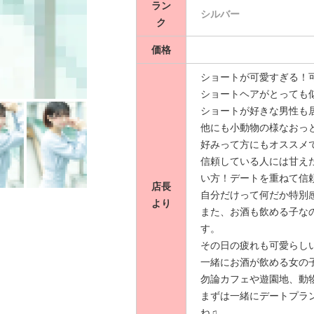
ラン
信頼している人には甘えた
シルバー
ク
趣味は洋画や海外ドラマ
洋画についてお話したり
価格
いです*ˊᵕˋ*
ショートが可愛すぎる！
甘いものは大好きなのでい
ショートヘアがとっても
一緒にスイーツ巡りとかしてみ
ショートが好きな男性も居る
意外とお酒も強いので、お
他にも小動物の様なおっ
休みの日はよく家でゴロ
好みって方にもオススメ
いのですが色んなところに行
信頼している人には甘え
彼氏さんの好きなところ
い方！デートを重ねて信頼関
な💕💭
店長
自分だけって何だか特別
平日は夜しか空いてない
より
また、お酒も飲める子な
す.*･ﾟ
す。
ぜひ私と楽しい時間を共
その日の疲れも可愛らしい雰
最後まで私のプロフィールを読
一緒にお酒が飲める女の
彼氏さんに会える日を心待ち
勿論カフェや遊園地、動物
デートのお誘い、お待ちし
まずは一緒にデートプラ
ね♫