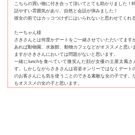
こちらの買い物に付き合って頂いてとても助かりました！
Q.好きな音楽（ジャンルやアーティスト）は何ですか
話やすい雰囲気があり、自然と会話が弾みました！
A. アーティストにこだわらず気に入った曲をループで聴きます！
彼女の前ではカッコつけずにはいられないと思わせてくれ
いみょんです。
たーちゃん様
Q.好きなテレビ番組・映画は何ですか
さきさんとは何度かデートをご一緒させていただいてます
A. テレビは見ないです。映画はディズニー映画ばかり観ます！
あれば動物園、水族館
、動物カフェなどがオススメと思い
ますがさきさんにおいては問題がないと思い
ます。
Q.好きな芸能人は誰ですか
一緒にlunchを食べていて微笑んだ顔が女優の土屋太鳳さ
A. 特にいないです。
す。しかしながらさ
きさんは容姿オンリーではなくデート
のお客さんにも気を使うことのできる素敵
な女の子です。
Q.好きなスポーツは何ですか
もオススメの女の子と思います。
A. テニスと水泳が好きです！
ユウタ様
Q.学生の頃に入っていた部活動は何ですか
初めてこのサービスを使うので、落ち着いていて趣味が合
LINEで当日の予定のやり取りをし
て、会って話すのを楽し
A. テニスを中高6年やってました！
ていましたが、少し不安もありました。
Q.ストレスの解消方法は？
でも、その日は
本当に本当に期待以上の楽しい時間を過ご
その理由は、
喫茶店や公園、店での買い物、ゲームセンタ
A. 歌う！寝る！食べる！友達と喋る！