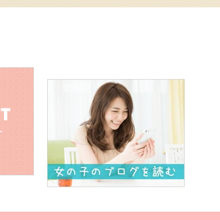
た時に想
像以上に綺麗で緊張してしまいました笑
づいたら
、緊張も無くなり、ただ楽しくなっていまし
ラ系など）
る方で一
緒の時間過ごせて楽しかったです。またお会
られる素
晴らしい彼女さんでした。
すか
だな、と
感じることが多々ありました。
しました
！
ありがと
うございました。
、感謝し
ております！！
ドスケジ
ュールとなりましたが、いくつもの良い思い
スレチック
直に喜ん
でいただけて、こちらも嬉しい限りです！！