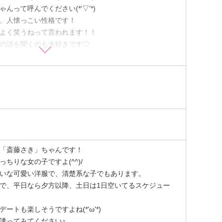
って呼んでください(*'▽'*)
、人懐っこい性格です！
よく笑うねって言われます！！
の話を聞くのも大好きです♡
にとっても興味があるので、共通の話題はもちろん、好
くさん聞かせてくれると嬉しいです(*´∀`)♪
なりましょ♡
司、チーズ、卵、アイスです！！
美味しいお店に連れていってくれると手を叩いて喜びま
のも大好きなので1人で行きづらいスイーツ店などあっ
です♡
「斎藤さき」ちゃんです！
動物が大好きなので猫カフェや動物園、水族館など生き
ちりな女の子ですよ(^^)/
+.\(( °ω° ))/.:+
いな可愛い洋服で、清楚系な子でもあります。
も好きなのでしっとりと美術館デートもいいなぁと思っ
で、平日なら夕方以降、土日は1日空いてるスケジュー
り観ててディズニーが大好きなので、一緒にお耳つけて
トも楽しそうですよね(*'ω'*)
す！！笑
誘ってみてください♪