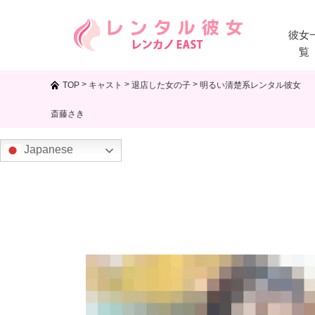
彼女
覧
>
>
>
TOP
キャスト
退店した女の子
明るい清楚系レンタル彼女
斎藤さき
Japanese