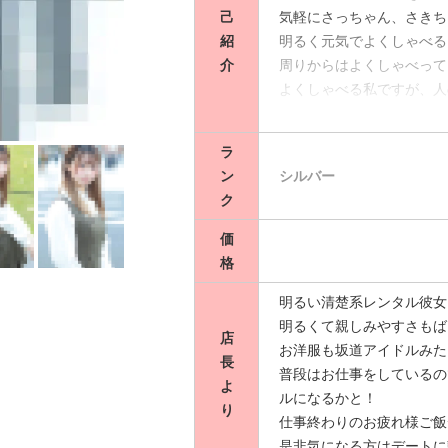
己
気軽にさっちゃん、さきちゃん
紹
明るく元気でよくしゃべる
介
周りからはよくしゃべって
よくしゃべる私ですが、人
雑学とか知らない世界の話
きなことや趣味のお話などた
ラ
たくさんお話しして仲良く
ン
シルバー
好きな食べ物はお肉、お寿
ク
食べることが大好きなので
す(*'▽'*)
価
ケーキやパフェなど甘いも
格
たら誘ってくれると嬉しい
明るい清楚系レンタル彼女
美味しいものと同じくらい
明るくて親しみやすさもばっ
物が見られるデートがしたいです･:*
店
お洋服も坂道アイドルみた
あと、詳しくないですが絵
長
普段はお仕事をしているの
てます♡
よ
ルになるかと！
他にもディズニー映画ばか
り
仕事終わりのお疲れ様ご飯デー
パークデートしてみたいで
是非気になる方はデートに