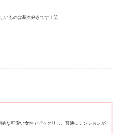
味しいものは基本好きです！笑
倒的な可
愛い女性でビックリし、普通にテンションが
、ハガレンは途中まで読みました笑