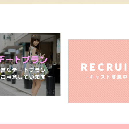
当日は最初なかなか見つけられず焦りましたが、お会いし
Q.外見と中身、どちらを重視しますか
しかし、話しているとさきさんの明るさや話の楽しさに気
A. 4:6で中身です！
た。
Q.男性の好きなファッションは何ですか（さわやか系、オラオ
話を聞いてるだけでも本当に楽しいですし、気遣いもでき
A. さわやかでナチュラルなのが好きです！
いしたいです！
Q.男性のキュンとくる仕草は何ですか
Y.O様
A. 笑顔にきゅんとします！
初めて利用させていただきました。
とても気遣いができ、話しやすく、一緒にいて自然体でい
Q.男性への告白は直接ですか、電話ですか、メール（SNS）で
大人っぽい雰囲気の反面、少女のような素直な心の持ち主
A. 直接です！
食事を共にしましたが、マナーがしっかりしており、感心
服装や時間に関しても、こちらの要望に応えていただき、
Q.デートで行ってみたいところは何処ですか
今回は、念願だった数々のことを一緒に共有していただき
長い時間お付き合いいただき、予定をこなすため少々ハー
A.水族館、美術館、ディズニー、猫カフェ、小動物カフェ、ア
出ができ、
とても充実した時間となりました。
さきさんにお願いして、良かったです！
後半はサプライズ的な要素になった部分もありますが、素