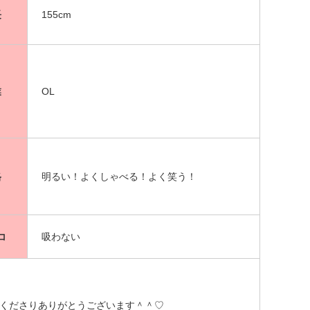
長
155cm
業
OL
格
明るい！よくしゃべる！よく笑う！
コ
吸わない
くださりありがとうございます＾＾♡