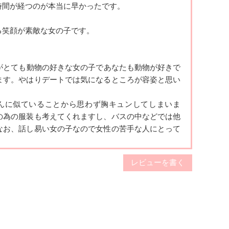
時間が経
つのが本当に早かったです。
気にいることが多いのはコレサワ、backnumber、あ
る笑顔が
素敵な女の子です。
がとても
動物の好きな女の子であなたも動物が好きで
ます。やはりデートでは気にな
るところが容姿と思い
んに
似ていることから思わず胸キュンしてしまいま
の為の服装も考えてくれます
し、バスの中などでは他
なお、話し易い女の子なので女性の苦手な人にとっ
て
レビューを書く
いそうな
斎藤さきさんを選びました。
みにしていました。その日の過ごし方をい
ろいろ考え
せました。
ーの中での会話の共感
や積極的に話を聞いたり、一緒