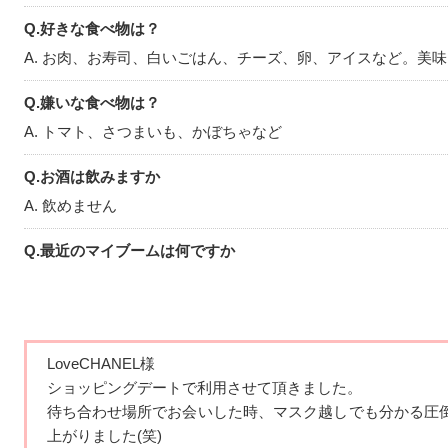
Q.好きな食べ物は？
A. お肉、お寿司、白いごはん、チーズ、卵、アイスなど。美
Q.嫌いな食べ物は？
A. トマト、さつまいも、かぼちゃなど
Q.お酒は飲みますか
A. 飲めません
Q.最近のマイブームは何ですか
A. アイメイクをキラキラさせること
Q.休日は何をして過ごしていますか
A. YouTubeみたり、お買い物に行ったり、お友達と遊んだり
LoveCHANEL様
ショッピングデートで利用させて頂きました。
Q.好きな漫画・本・雑誌は何ですか
待ち合わせ場所でお会いした時、マスク越しでも分かる圧
A. 漫画あんまり読まないですが、黒バス、ハイキュー、進撃
上がりました(笑)