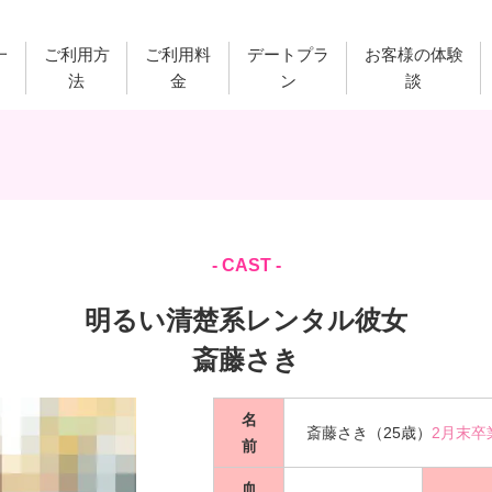
一
ご利用方
ご利用料
デートプラ
お客様の体験
法
金
ン
談
- CAST -
明るい清楚系レンタル彼女
斎藤さき
名
斎藤さき（25歳）
2月末卒
前
血