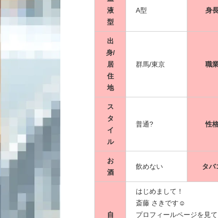
液
A型
身
型
出
身/
居
群馬/東京
職
住
地
ス
タ
普通?
性
イ
ル
お
飲めない
タバ
酒
はじめまして！
斎藤 さきです☺︎
自
プロフィールページを見て