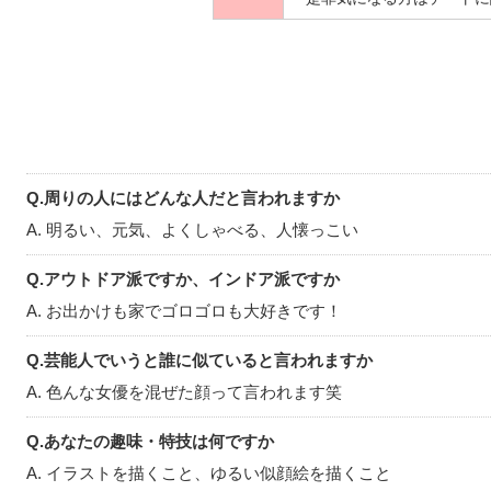
学生時代は6年水泳、6年
なのでルールを教えてもら
大歓迎ですヾ(๑╹◡╹)ﾉ"
お仕事をしているので平日
してくれると嬉しいです(*'▽
土日はがっつりデートでき
一緒に楽しい時間を過ごし
☺︎
Q.周りの人にはどんな人だと言われますか
最後まで読んでいただきあ
A. 明るい、元気、よくしゃべる、人懐っこい
ご連絡お待ちしています♡
Q.アウトドア派ですか、インドア派ですか
A. お出かけも家でゴロゴロも大好きです！
Q.芸能人でいうと誰に似ていると言われますか
A. 色んな女優を混ぜた顔って言われます笑
Q.あなたの趣味・特技は何ですか
A. イラストを描くこと、ゆるい似顔絵を描くこと