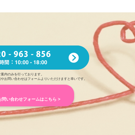
ある人だと思い
ました。リラックスした楽しい一時で
いので行ってみたいです！
た。
腹に、元
気いっぱいな子だと感じました！
ご案内のみを行っております。
談やお問い合わせはフォームよりいただけますと幸いです。
なとも思
いました。
！
お問い合わせフォームはこちら >
メです！
らい
ました。また、分からない部分もかなりあった中