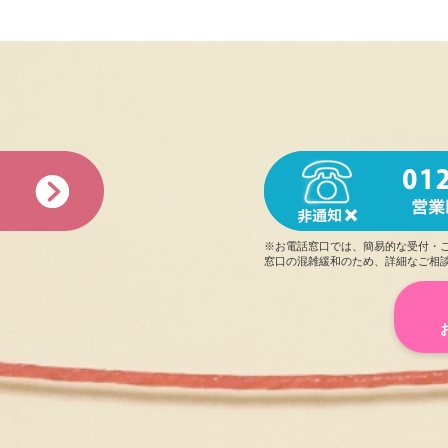
に楽しむ姿勢だと思います。
買い物
の中で私に似合う傘を選んでくれたり、思いやりの
Q.旅行で行きたいところは何処ですか
した。また必ずお誘いしたい
と思います。
A. 北海道、沖縄、福岡に行きたいです！海外も行ったことな
トマゲッティ様
Q.過去または現在の習い事、資格の有無など教えてください
初めてのレンカノ利用で、さきさんを指名させて頂きまし
A. トリマー(犬の美容師)の資格を持ってます。
不安は多かったのですが外見の可愛いらしい雰囲気とは裏
Q.自慢できることは何ですか
あくまで僕個人の感想ですが
A. ダイエットを1年続けて5キロ落としたことです！
良い意味で、見た目と中身のギャップがあると思います 笑
※お電話窓口では、簡易的な受付・
窓口の混雑緩和のため、詳細なご相
Q.将来の夢や頑張っていることは何ですか
またお話ししても、自分の芯をしっかり持ってる子なんだ
A. 大型犬を飼うことです！大型犬を養えるようになりたいです
こちらまで元気にさせてくれるような子なので是非オスス
Q.あなたにとって大切なものは何ですか
A. 笑って生きていくことです！
ベルスト様
会う前からLINEにて内容や日時など色々と相談もさせても
Q.好きな男性のタイプを教えてください
でしたが、リード
して頂けたので助かりました！
A. 高身長で優しい人、心身共に健康な人