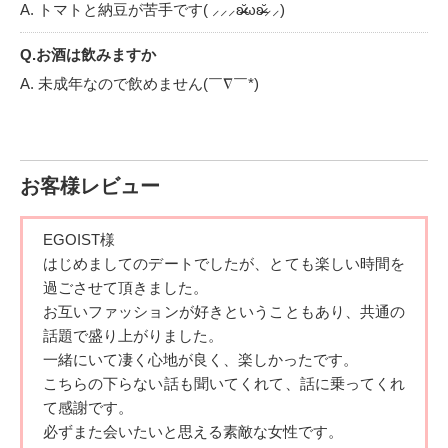
A. トマトと納豆が苦手です( ⸝⸝⸝ʚ̴̶̷̆ωʚ̴̶̷̆⸝⸝)
Q.お酒は飲みますか
A. 未成年なので飲めません(￣∇￣*)ゞ
Q.最近のマイブームは何ですか
A. 映画鑑賞ですε๑•௰•๑Ҙ一人でも観るし、お友達とも観ます
♪
お客様レビュー
Q.休日は何をして過ごしていますか
EGOIST様
A. お友達と遊んだり、ショッピングしたり〜♪٩(✿´ヮ`✿)۶♪
はじめましてのデートでしたが、とても楽しい時間を
過ごさせて頂きました。
Q.好きな漫画・本・雑誌は何ですか
お互いファッションが好きということもあり、共通の
A. 本とかあんまり読まないんですけど、唯一好きなのが「君
話題で盛り上がりました。
の膵臓をたべたい」です。めっちゃ泣きました( ⸝⸝⸝ʚ̴̶̷̆ωʚ̴̶̷̆⸝⸝)
一緒にいて凄く心地が良く、楽しかったです。
こちらの下らない話も聞いてくれて、話に乗ってくれ
Q.好きな音楽（ジャンルやアーティスト）は何ですか
て感謝です。
A. 乃木坂46が好きです(∩´∀`∩)
必ずまた会いたいと思える素敵な女性です。