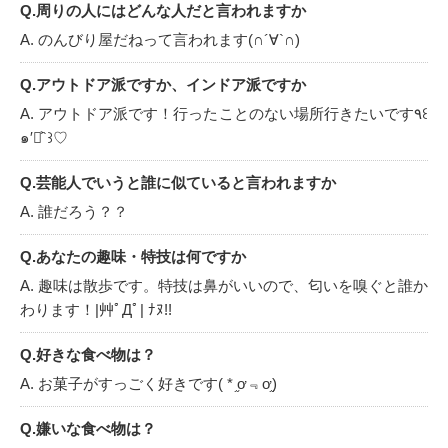
Q.周りの人にはどんな人だと言われますか
A. のんびり屋だねって言われます(∩´∀`∩)
Q.アウトドア派ですか、インドア派ですか
A. アウトドア派です！行ったことのない場所行きたいです٩꒰
๑′◡͐`꒱♡
Q.芸能人でいうと誰に似ていると言われますか
A. 誰だろう？？
Q.あなたの趣味・特技は何ですか
A. 趣味は散歩です。特技は鼻がいいので、匂いを嗅ぐと誰か
わります！|艸ﾟДﾟ| ﾅﾇ!!
Q.好きな食べ物は？
A. お菓子がすっごく好きです( * ֦ơ﹃ơ֦)
Q.嫌いな食べ物は？