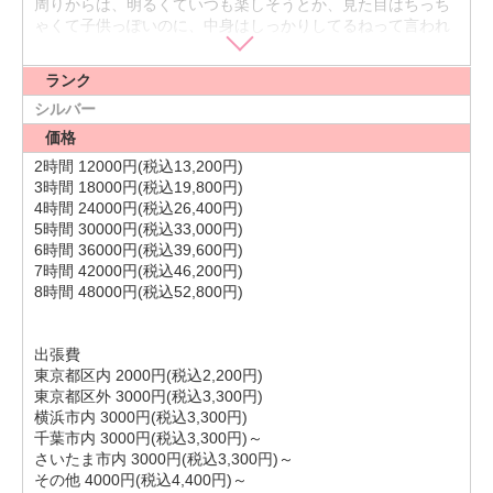
周りからは、明るくていつも楽しそうとか、見た目はちっち
ゃくて子供っぽいのに、中身はしっかりしてるねって言われ
ます！
身長ほしい〜( ´^`° )
ランク
私は笑いのツボがすっごく浅いので、ちょっとしたことです
ぐに笑っちゃいます✩.*˚
シルバー
ヘラヘラしてるって思われがちですが、根は真面目ですよ〜
価格
(๑•̀ㅁ•́ฅ✧
2時間 12000円(税込13,200円)
休みの日は、お友達と遊んだり、ショッピングしたりしま
3時間 18000円(税込19,800円)
す！
4時間 24000円(税込26,400円)
特に洋服が大好きなので、いろんな洋服みたり着たりしたい
5時間 30000円(税込33,000円)
な〜♪
6時間 36000円(税込39,600円)
行ったことない場所行ったり、遠出したりして、いろんな経
7時間 42000円(税込46,200円)
験したいです！
8時間 48000円(税込52,800円)
家でのんびりお昼寝したり、ごろごろするのも好きです♡
好き食べ物は、お菓子とかお肉とかジャンクフードとかがす
っごく好き！←意外だねって言われます✩.*
出張費
特にポテトチップスとかポテトとか好き〜♡
東京都区内 2000円(税込2,200円)
どっちもじゃがいもじゃん|艸ﾟДﾟ| ﾅﾇ!!
東京都区外 3000円(税込3,300円)
よく原宿とか渋谷のハンバーガー屋さんとか、焼肉屋さんと
横浜市内 3000円(税込3,300円)
か行きます！
千葉市内 3000円(税込3,300円)～
もう美味しいものならなんでも好き〜って感じです( * ֦ơ﹃ơ֦)
さいたま市内 3000円(税込3,300円)～
いろんな美味しいもの食べに行きたいな〜٩(ˊᗜˋ*)و
その他 4000円(税込4,400円)～
趣味は、映画鑑賞とか音楽聴きながら散歩することで