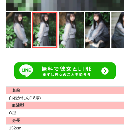
名前
白石かれん(18歳)
血液型
O型
身長
152cm