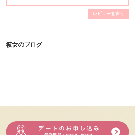
Q.好きなテレビ番組・映画は何ですか
レビューを書く
A. テレビはあんまり見ないのでわからないです！好きな映画
は「殺さない彼と死なない彼女」です！何回でも観れる(
>̶̥̥̥д<̶̥̥̥ )
彼女のブログ
Q.好きな芸能人は誰ですか
A. 今田美桜さんです！可愛すぎて憧れちゃいます(◍•ᴗ•◍)
Q.好きなスポーツは何ですか
A. バスケットボールです！部活とか入ってたわけじゃないん
ですけど、楽しくてよくお友達とやってました！
Q.学生の頃に入っていた部活動は何ですか
A. 吹奏楽部です！クラリネット吹いてました♪
Q.ストレスの解消方法は？
A. カラオケ行ったり、海行ったりですね〜۹(ÒہÓ)۶