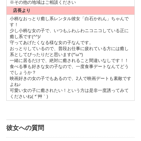
※その他の地域はご相談ください
映画鑑賞は恋愛系とかアニメ映画とかも観ます！
一人でも友達とでも行きます！
店長より
絶対ポップコーン買っちゃう( * ֦ơ﹃ơ֦)
小柄なおっとり癒し系レンタル彼女「白石かれん」ちゃんで
一緒に楽しい時間共有したいです( ˶˙ᵕ˙˶ )
す！
最後まで読んでくれてありがとうございます( •̤ᴗ•̤ )
少し小柄な女の子で、いつもふわふわニコニコしている正に
これからデートした時にもっと私のこと知って欲しいし、私
癒し系です(^^)/
も知りたいなと思います！
守ってあげたくなる様な女の子なんです。
少しでも気になってくださった方、ご連絡お待ちしてます♪
おっとりしているので、普段お仕事に疲れている方には癒し
楽しいデートしましょう(๑´▿`๑)
系としてぴったりだと思います(*'ω'*)
一緒に居るだけで、絶対に癒されること間違いなしです！！
食べる事も好きな女の子なので、一度食事デートなんてどう
でしょうか？
映画好きの女の子でもあるので、2人で映画デートも素敵です
よね♪
可愛い女の子に癒されたい！という方は是非一度誘ってみて
くださいね( *´艸｀)
彼女への質問