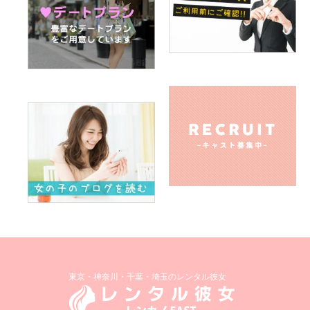
A. 優しい人がすきです(*’∪’*)
Q.外見と中身、どちらを重視しますか
A. 断然中身です！
Q.男性の好きなファッションは何ですか（さわやか系、オラ
オラ系など）
A. きっちりめの服が好きです！真面目っぽい感じの！
Q.男性のキュンとくる仕草は何ですか
A. 腕まくりとか、引っ張っていってくれる感じが好きです(
˶˙ᵕ˙˶ )
Q.男性への告白は直接ですか、電話ですか、メール（SNS）
ですか
A. 直接の方が気持ちも伝わるし、目も合わせられるので、直
東京・神奈川・千葉・埼玉のレンタル彼女
接の方が嬉しいです！