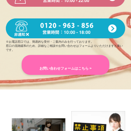
Q.旅行で行きたいところは何処ですか
A. 温泉が好きなので熱海とか、あと海外行ってみたいです！
行ったことないので(∩˃o˂∩)♡
Q.過去または現在の習い事、資格の有無など教えてください
※お電話窓口では、簡易的な受付・ご案内のみを行っております。
A. 簿記検定とか、パソコンの検定とか持ってます٩(ˊᗜˋ*)و
窓口の混雑緩和のため、詳細なご相談やお問い合わせはフォームよりいただけますと幸い
です。
Q.自慢できることは何ですか
A. 鼻がいいことです！
お問い合わせフォームはこちら >
Q.将来の夢や頑張っていることは何ですか
A. 将来の夢はまだ決まってないんですけど、簿記の勉強頑張
ってます٩(ˊᗜˋ*)و
Q.あなたにとって大切なものは何ですか
A. 家族とわんちゃんです(◍•ᴗ•◍)
Q.好きな男性のタイプを教えてください