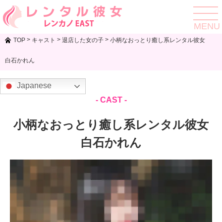
toggle
navigat
MENU
>
>
>
TOP
キャスト
退店した女の子
小柄なおっとり癒し系レンタル彼女
白石かれん
Japanese
- CAST -
小柄なおっとり癒し系レンタル彼女
白石かれん