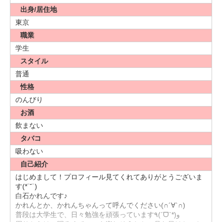
出身/居住地
東京
職業
学生
スタイル
普通
性格
のんびり
お酒
飲まない
タバコ
吸わない
自己紹介
はじめまして！プロフィール見てくれてありがとうございま
す(*˙˘˙)
白石かれんです♪
かれんとか、かれんちゃんって呼んでください(∩´∀`∩)
普段は大学生で、日々勉強を頑張っています٩(ˊᗜˋ*)و