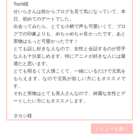
Toshi様
Q.お酒は飲みますか
せいらさんは前からブログを見て気になっていて、本
A. お酒はアルコールアレルギーなので飲めません(´×ω×`)で
日、初めての
デートでした。
すが、お酒の場が大好きなので居酒屋とかよく行きます。笑
出会ってみたら、とても小柄で声も可愛いくて、ブロ
グでの印象よ
りも、めちゃめちゃ良かったです。あと
Q.最近のマイブームは何ですか
実物はもっと可愛かったで
す！
A. 最近、麻雀を覚えました！！まだまだ激弱ですが、御相手
とても話し好きな人なので、女性と会話するのが苦手
してくださる方大募集中です！(*`･ω･´)
な人も十分楽
しめます。特にアニメが好きな人には最
適だと思います。
Q.休日は何をして過ごしていますか
とても明るくて人懐こくて、一緒にいるだけで元気を
A. 休日は漫画読んだりアニメ見たりゲームしたり、テーマパ
もらえます。
なので元気が欲しい方にもオススメで
ークにいったり、カフェを開拓しに行ったり、旅行にいった
す。
り…めちゃくちゃアクティブです(✿˘艸˘✿)
それと実物はとても美人さんなので、綺麗な女性とデ
ートしたい方
にもオススメします。
Q.好きな漫画・本・雑誌は何ですか
A. 漫画はジャンプ系列なら何でもいけます！
タカシ様
ディズニーデートしました。
Q.好きな音楽（ジャンルやアーティスト）は何ですか
レビューを書く
A. よく聞く音楽はアニメのopとかかな？流行曲はなんとな
店長さんのコメント通りビジュアル超抜群で美人で声