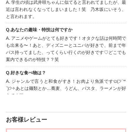
A. 学生の頃は武井咲ちゃんに似てると言われてましたが、最
近は言われなくなってしまいました！笑 乃木坂にいそう、
と言われます。
Q.あなたの趣味・特技は何ですか
A. アニメやゲームがとても好きです！オタクな話は何時間で
も出来る〜！あと、ディズニーとユニバが好きで、前まで年
パス持ってました、ってくらい行くのが好きです♡どこでも
案内できるのが特技？？笑
Q.好きな食べ物は？
A. ジャンルで言うと和食がすき！お肉より魚派ですଘ(੭ˊ꒳​
ˋ)੭✧あとは麺類とか…蕎麦、うどん、パスタ、ラーメンが好
きです♡
Q.嫌いな食べ物は？
A. 辛いものが食べられません(´×ω×`)あと、コーヒーも飲め
お客様レビュー
ない…(´･×･`)お子ちゃま舌です。。