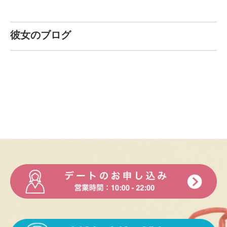
ーーく知ってる程度ですヽ(；▽；)ノあんまり音楽は詳しく
も素敵で、ちょっとした仕草も可愛い女の子でした。
ないので教えて欲しい〜！
会えばすぐファンになってしまうので注意が必要です
彼女のブログ
ね…(笑)
Q.好きなテレビ番組・映画は何ですか
楽しいデートありがとうございました。
A. イッテQが大好き！バラエティはよくみます٩(ˊᗜˋ*)و
ゆうじ様
Q.好きな芸能人は誰ですか
デート前から、色々とご相談に乗って頂いたのです
A. 芸能人、疎くてあんまりわかんない…(´×ω×`)
が、LINEの
やり取りもとても丁寧で、結果こちらの都
合で色々と振り回してし
まったのですが、代案を考え
Q.好きなスポーツは何ですか
てくださりと、
会う前からとても好印象でした！
実際にお会いした時も、同様に丁寧な方で、とても素
A. スポーツにめちゃくちゃ疎い！！笑オリンピックもほぼほ
敵な女性で、
一緒にいて本当に楽しい時間を過ごせま
ぼ見てないくらいスポーツが分からない…！
した！
Q.学生の頃に入っていた部活動は何ですか
次の機会があった場合も絶対にせいらさんをお誘いし
たいと思いま
した！
A. 中学合唱部、高校美術部でした！歌うことと絵を描くこと
が好き♪
B様
せいらさんとカラオケをご一緒しました。
Q.ストレスの解消方法は？