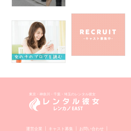
力とか…限りがあると思うので、色々な人の体験＆経験談が
聞きたい٩(ˊᗜˋ*)و
Q.好きな男性のタイプを教えてください
A.好きになった人がタイプ…じゃダメかな？(⑅•͈૦•͈⑅)
Q.外見と中身、どちらを重視しますか
A.どっちも大事！
Q.男性の好きなファッションは何ですか（さわやか系、オラ
オラ系など）
A. 清潔感があればどんなファッションでも良いと思いま
す！！オシャレ、よりも清潔感が大事。笑
東京・神奈川・千葉・埼玉のレンタル彼女
Q.男性のキュンとくる仕草は何ですか
A. さりげなく車道側を歩いてくれたり、会話しながら気遣い
が出来る、みたいな方にキュン♡とします♡
運営企業
キャスト募集
お問い合わせ
Q.男性への告白は直接ですか、電話ですか、メール（SNS）