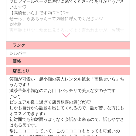
プロフィールページに遊びに来てくださってありがとうござ
います♡
【高橋せいら】ですଘ(੭ˊ꒳​ˋ)੭✧
せーら、らあちゃんって気軽に呼んでください♡
✿性格
実年齢より少し幼めに見えるってよく言われますが、お話す
ると大人っぽいねと言われます！
いつもニコニコしていて、おしゃべりな性格です٩(ˊᗜˋ*)و
ランク
でも話を聞くのも好きなので、共有できる話はもちろん私の
知らない世界の話も聞かせて貰えたら嬉しいです⸜(* ॑꒳ ॑* )⸝
シルバー
✿好きなこと嬉しいこと
価格
オシャレをすることと、メイク用品を眺めるのが好き！
メイク用品は見るだけでok。笑使い切れないけどパッケージ
店長より
が可愛くてついつい見ちゃう…笑
笑顔が可愛い！超小顔の美人レンタル彼女「高橋せいら」ち
あとテーマパークがめちゃくちゃ好きで、昔はディズニーも
ゃんです！
ユニバも年パスを持ってたほどです。どこでも案内できます
滅茶苦茶小顔なのにお目目パッチリで美人な女の子です
♡
(*'ω'*)
すっっごい行ってるのに、何故かデートで行ったことがない
ビジュアル良し過ぎて店長歓喜の舞( ;∀;)♡
ので、デートディズニーとかめちゃくちゃ憧れ…(✿˘艸˘✿)
しかも自分から話題を出してくれるので、話が苦手な方にも
一緒に行ってくれる彼氏さんが居たら嬉しいです♡
オススメできます♪
カフェを新規開拓するのが好きなので、「行く街」だけを決
初対面でも初対面っぽくなく会話が出来るので、話しやすさ
めてフラフラ歩いて気になったカフェに入る〜みたいな、ラ
はある筈です。
フなデートとかも楽しそう♡
常にニコニコしていて、このニコニコもとっても可愛いの
とまだ見ぬ彼氏さんとのデートを妄想しちゃいました(⑅•͈૦•͈⑅)