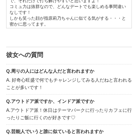
で、それだけで打ち解けやすいと思いますよ！
✿最後に
コミュ力は抜群なので、どんなデートでも楽しめる事間違い
お仕事をしてますが、意外と平日でも時間があります
なしです！
٩(ˊᗜˋ*)و
しかも笑った顔が指原莉乃ちゃんに似てる気がする・・・と
土日はもちろん、平日、イベントごとなどデートに誘って貰
密かに思ってます。
えたらとっっても嬉しいです(✿˘艸˘✿)
どんな彼氏さんと出会えるのかワクワクしています♡
一緒に思い出たくさんつくりましょー！
最後まで読んで下さりありがとうございます♡
お気軽にデートのお誘いお待ちしておりますଘ(੭ˊ꒳​ˋ)੭✧
彼女への質問
Q.周りの人にはどんな人だと言われますか
A. 好奇心旺盛で何でもチャレンジしてみる人だねと言われる
ことが多いです！
Q.アウトドア派ですか、インドア派ですか
A.アウトドア派！休日はテーマパークに行ったりカフェに行
ったりご飯に行くのが好きです♡
Q.芸能人でいうと誰に似ていると言われますか