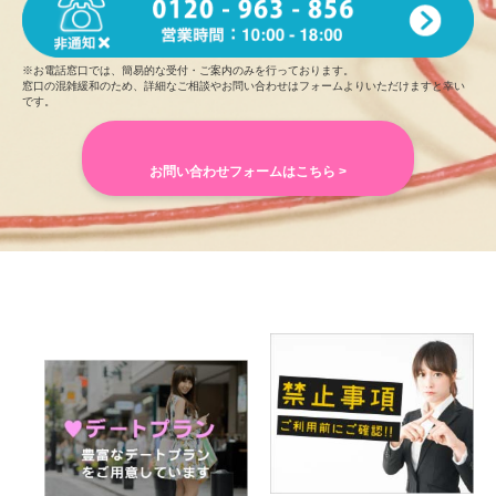
良い意味で、写真から想像していたイメージとは違っ
A. やっぱりカラオケ！大きな声を出すとスッキリします！！
ていました。
よく通る声でハキハキとそしてニコニコ
と話す元気っ子でした。
Q.旅行で行きたいところは何処ですか
※お電話窓口では、簡易的な受付・ご案内のみを行っております。
元気をたくさんもらえた気がします。
窓口の混雑緩和のため、詳細なご相談やお問い合わせはフォームよりいただけますと幸い
A. そろそろ沖縄とか北海道に行きたいなあ♡ヽ(；▽；)ノ♡
です。
カラオケが大好きなようで、入室1分後には曲探しを
京都も好きなので、雰囲気似てる鎌倉とかも好き！
始めていたよ
うな（笑）
アイドルのようににこやかに歌ってる姿がステキでし
Q.過去または現在の習い事、資格の有無など教えてください
お問い合わせフォームはこちら >
た。ありがと
う。
A.着付け師の資格を持ってるので浴衣デートの時は自分で着
付けられます！浴衣も何着か持ってます♡
Q.自慢できることは何ですか
A. どんな人とでも仲良くなれることが私の1番の長所！
Q.将来の夢や頑張っていることは何ですか
A. 将来、自分のお店を持つことが夢！
Q.あなたにとって大切なものは何ですか
A.経験！ただ、自分でなんでもやる！というのは時間とか体