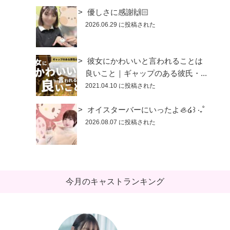
優しさに感謝🙌🏻
2026.06.29 に投稿された
彼女にかわいいと言われることは
良いこと｜ギャップのある彼氏・...
2021.04.10 に投稿された
オイスターバーにいったよ🦪໒꒱ ‧₊˚
2026.08.07 に投稿された
今月のキャストランキング