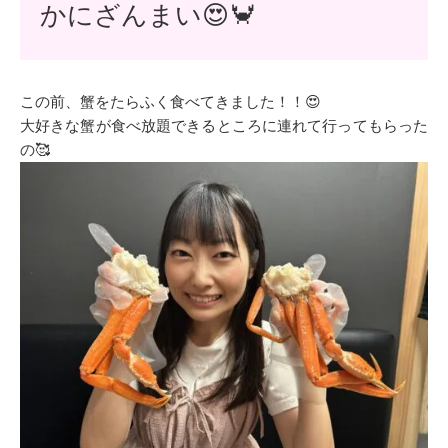
かにざんまい😍🦀
この前、蟹をたらふく食べてきました！！😍
大好きな蟹が食べ放題できるところに連れて行ってもらった
の🥰