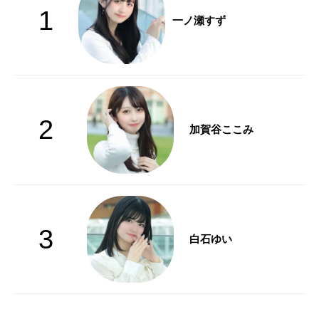
1
一ノ瀬すず
2
加賀谷ここみ
3
白石ゆい