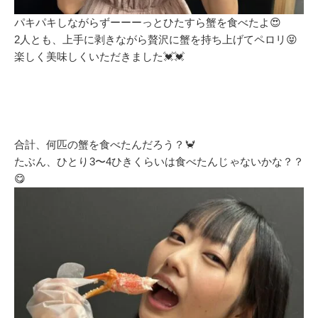
パキパキしながらずーーーっとひたすら蟹を食べたよ😍
2人とも、上手に剥きながら贅沢に蟹を持ち上げてペロリ😝
楽しく美味しくいただきました💓💓
合計、何匹の蟹を食べたんだろう？🦀
たぶん、ひとり3〜4ひきくらいは食べたんじゃないかな？？
😋