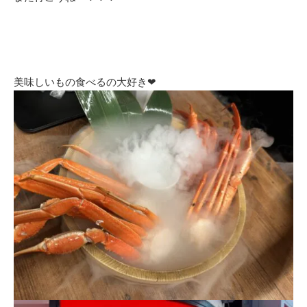
美味しいもの食べるの大好き❤