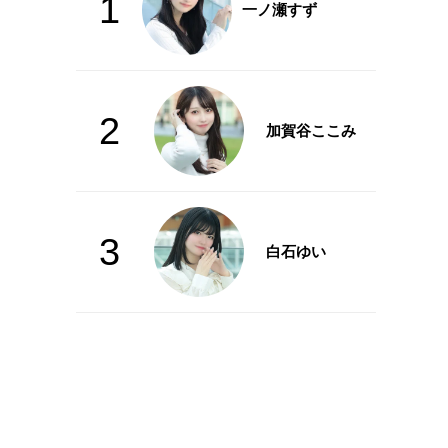
1
一ノ瀬すず
2
加賀谷ここみ
3
白石ゆい