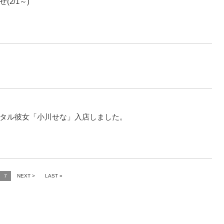
2/1～)
タル彼女「小川せな」入店しました。
7
NEXT >
LAST »