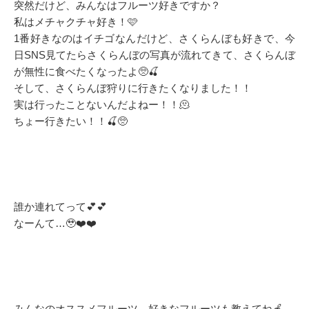
突然だけど、みんなはフルーツ好きですか？
私はメチャクチャ好き！🩷
1番好きなのはイチゴなんだけど、さくらんぼも好きで、今
日SNS見てたらさくらんぼの写真が流れてきて、さくらんぼ
が無性に食べたくなったよ🥺🍒
そして、さくらんぼ狩りに行きたくなりました！！
実は行ったことないんだよねー！！🫠
ちょー行きたい！！🍒🥺
誰か連れてって💕💕
なーんて…🥹❤️❤️
みんなのオススメフルーツ、好きなフルーツも教えてね🍎