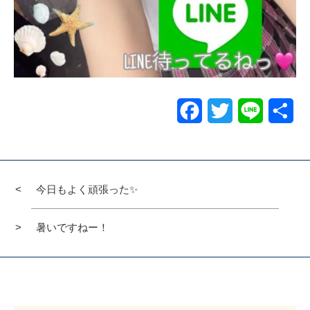
Facebook
Twitter
Line
共
有
今日もよく頑張った✨
暑いですねー！