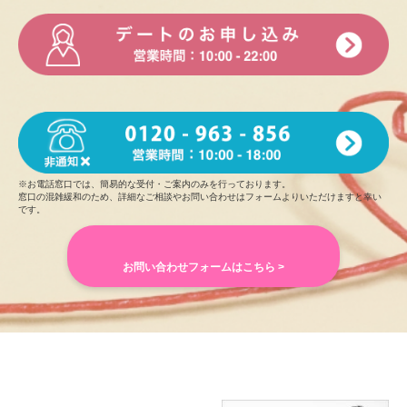
※お電話窓口では、簡易的な受付・ご案内のみを行っております。
窓口の混雑緩和のため、詳細なご相談やお問い合わせはフォームよりいただけますと幸い
です。
お問い合わせフォームはこちら >