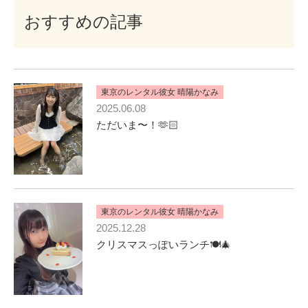
おすすめの記事
東京のレンタル彼女 晴陽かなみ
2025.06.08
ただいま〜！🫶🏻
東京のレンタル彼女 晴陽かなみ
2025.12.28
クリスマスっぽいランチ🍽️🎄