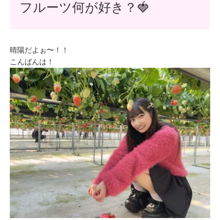
フルーツ何が好き？🍓
晴陽だよぉ〜！！
こんばんは！