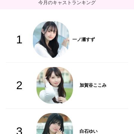
今月のキャストランキング
1
一ノ瀬すず
2
加賀谷ここみ
3
白石ゆい