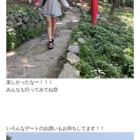
楽しかったなー！！！
みんなも行ってみてね😍
いろんなデートのお誘いもお待ちしてます！！