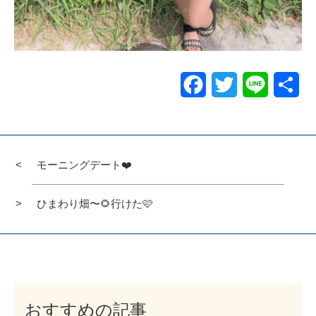
Facebook
Twitter
Line
共
有
モーニングデート❤️
ひまわり畑〜🌻行けた🩷
おすすめの記事