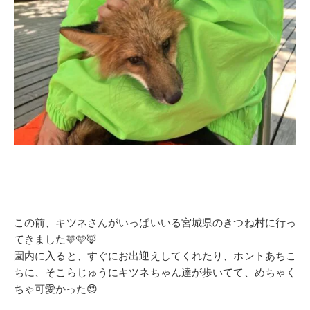
この前、キツネさんがいっぱいいる宮城県のきつね村に行っ
てきました🩷🩷🦊
園内に入ると、すぐにお出迎えしてくれたり、ホントあちこ
ちに、そこらじゅうにキツネちゃん達が歩いてて、めちゃく
ちゃ可愛かった😍