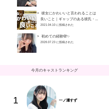
彼女にかわいいと言われることは
良いこと｜ギャップのある彼氏・...
2021.04.10 に投稿された
初めての経験🫣✨
2026.07.23 に投稿された
今月のキャストランキング
1
一ノ瀬すず