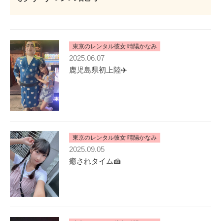
東京のレンタル彼女 晴陽かなみ
2025.06.07
鹿児島県初上陸✈️
東京のレンタル彼女 晴陽かなみ
2025.09.05
癒されタイム🍰