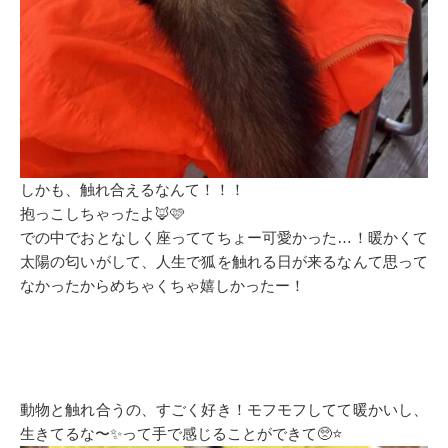
しかも、触れ合えるなんて！！！
抱っこしちゃったよ🦊🩷
での中でおとなしく座っててちょー可愛かった…！暖かくて
太陽の匂いがして、人生で狐を触れる日が来るなんて思って
なかったからめちゃくちゃ嬉しかったー！
動物と触れ合うの、すごく好き！モフモフしてて暖かいし、
生きてるな〜✨って手で感じることができて🥺⭐️