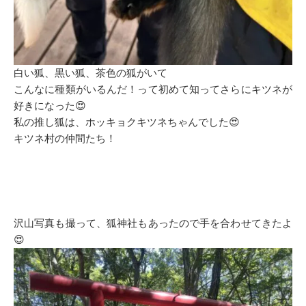
白い狐、黒い狐、茶色の狐がいて
こんなに種類がいるんだ！って初めて知ってさらにキツネが
好きになった😍
私の推し狐は、ホッキョクキツネちゃんでした😍
キツネ村の仲間たち！
沢山写真も撮って、狐神社もあったので手を合わせてきたよ
😍