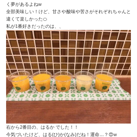
く夢があるよねw
全部美味しい！けど、甘さや酸味や苦さがそれぞれちゃんと
違くて楽しかった🍊
私が1番好きだったのは、、
右から2番目の、はるか でした！！
今気づいたけど、はる(ひ)か(なみ)だね！運命…？😍w