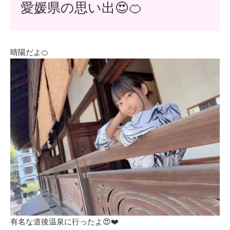
愛媛県の思い出😍🍊
晴陽だよ🍊
有名な道後温泉に行ったよ😍❤️