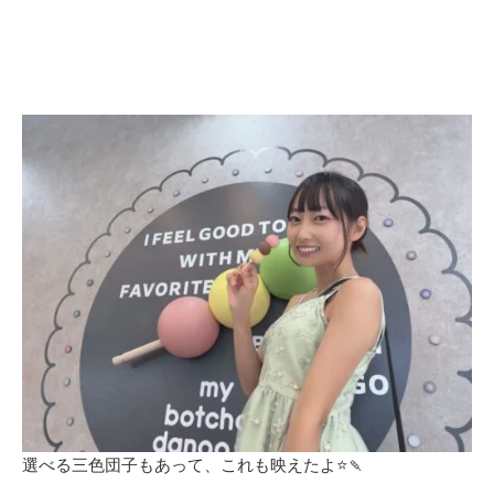
選べる三色団子もあって、これも映えたよ⭐️🍡