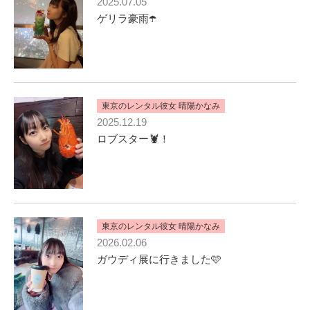
2025.07.05
ゲリラ豪雨☂️
東京のレンタル彼女 晴陽かなみ
2025.12.19
ロブスター🦞！
東京のレンタル彼女 晴陽かなみ
2026.02.06
ガウディ展に行きました🩷