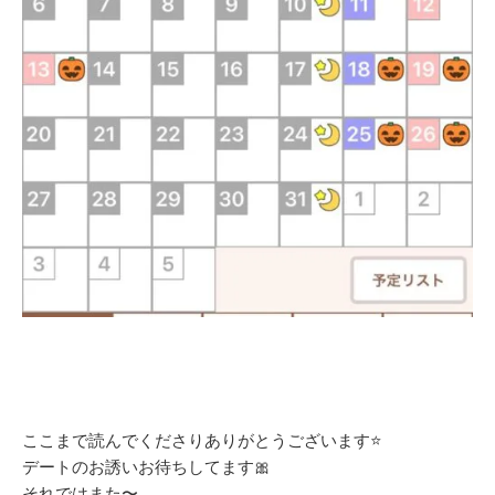
ここまで読んでくださりありがとうございます⭐️
デートのお誘いお待ちしてます🎀
それではまた〜