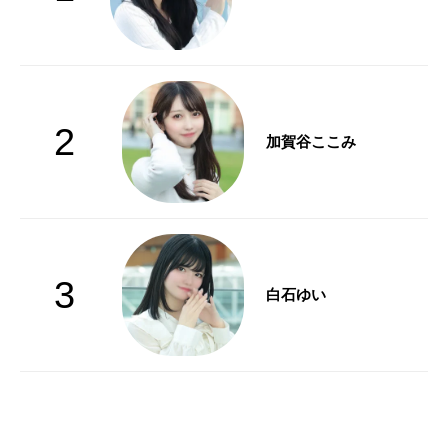
2
加賀谷ここみ
3
白石ゆい