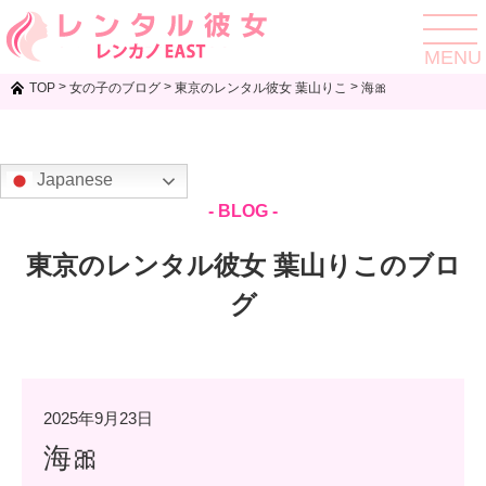
toggle
navigat
MENU
>
>
>
TOP
女の子のブログ
東京のレンタル彼女 葉山りこ
海🎀
Japanese
- BLOG -
東京のレンタル彼女 葉山りこのブロ
グ
2025年9月23日
海🎀