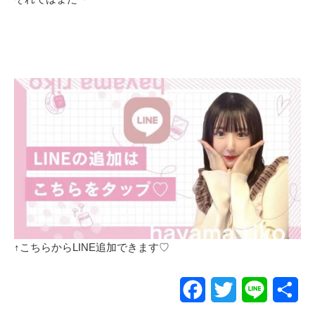
↑こちらからLINE追加できます♡
Facebook
Twitter
Line
共
有