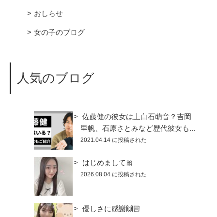
おしらせ
女の子のブログ
人気のブログ
佐藤健の彼女は上白石萌音？吉岡
里帆、石原さとみなど歴代彼女も...
2021.04.14 に投稿された
はじめまして🎀
2026.08.04 に投稿された
優しさに感謝🙌🏻