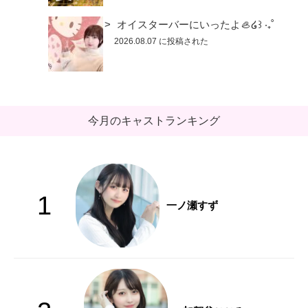
オイスターバーにいったよ🦪໒꒱ ‧₊˚
2026.08.07 に投稿された
今月のキャストランキング
1
一ノ瀬すず