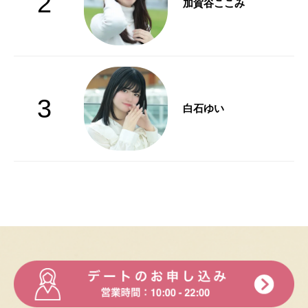
2
加賀谷ここみ
3
白石ゆい