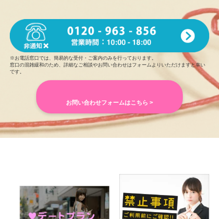
※お電話窓口では、簡易的な受付・ご案内のみを行っております。
窓口の混雑緩和のため、詳細なご相談やお問い合わせはフォームよりいただけますと幸い
です。
お問い合わせフォームはこちら >