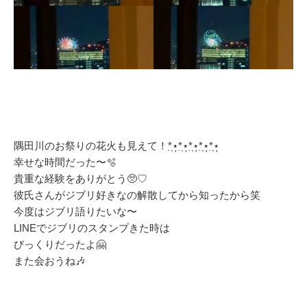
隅田川のお祭りの花火も見えて！*̣̩⋆̩*̣̩⋆̩*̣̩⋆̩*̣̩⋆̩*̣̩⋆̩
幸せな時間だった〜🫧
貴重な経験をありがとう🥺♡
彼氏さんがジブリ好きなの解散してから知ったから笑
今度はジブリ語りたいな〜
LINEでジブリのスタンプきた時は
びっくりだったよ🤗
また会おうね🎶