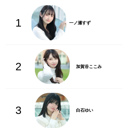
1
一ノ瀬すず
2
加賀谷ここみ
3
白石ゆい