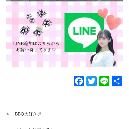
Facebook
Twitter
Line
共
有
BBQ大好き🍖