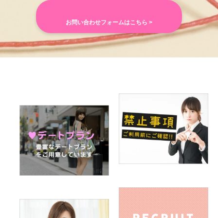
お問い合わせフォームはこちら >