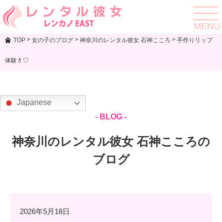
toggle
navigat
MENU
>
>
>
TOP
女の子のブログ
神奈川のレンタル彼女 石神こころ
手作りリップ
体験💄♡
Japanese
- BLOG -
神奈川のレンタル彼女 石神こころの
ブログ
2026年5月18日