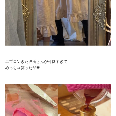
エプロンきた彼氏さんが可愛すぎて
めっちゃ笑った🥹💗