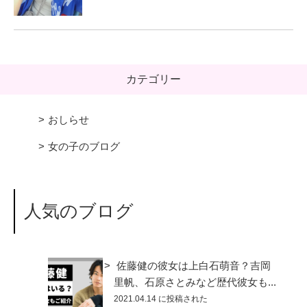
カテゴリー
おしらせ
女の子のブログ
人気のブログ
佐藤健の彼女は上白石萌音？吉岡
里帆、石原さとみなど歴代彼女も...
2021.04.14 に投稿された