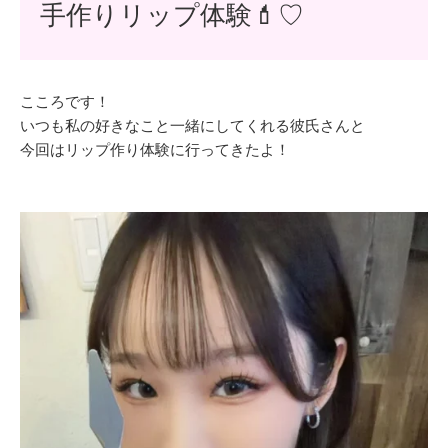
手作りリップ体験💄♡
こころです！
いつも私の好きなこと一緒にしてくれる彼氏さんと
今回はリップ作り体験に行ってきたよ！