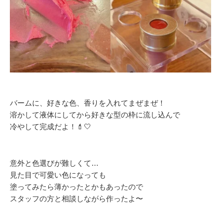
バームに、好きな色、香りを入れてまぜまぜ！
溶かして液体にしてから好きな型の枠に流し込んで
冷やして完成だよ！💄🤍
意外と色選びが難しくて…
見た目で可愛い色になっても
塗ってみたら薄かったとかもあったので
スタッフの方と相談しながら作ったよ〜