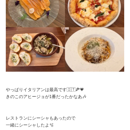
やっぱりイタリアンは最高です🇮🇹🍕💗
きのこのアヒージョが1番だったかなあ🎶
レストランにシーシャもあったので
一緒にシーシャしたよ🫧