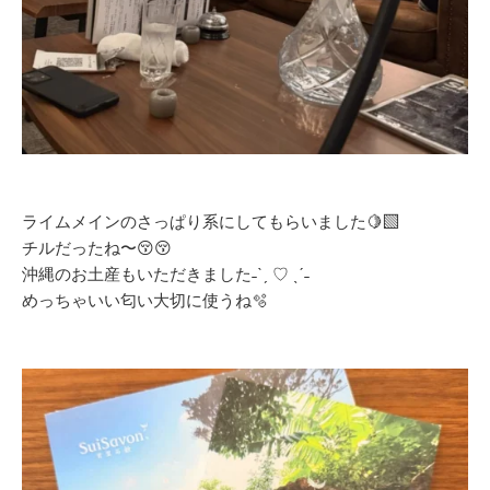
ライムメインのさっぱり系にしてもらいました🍋‍🟩
チルだったね〜😚😚
沖縄のお土産もいただきました˗ˋˏ ♡ ˎˊ˗
めっちゃいい匂い大切に使うね🫧