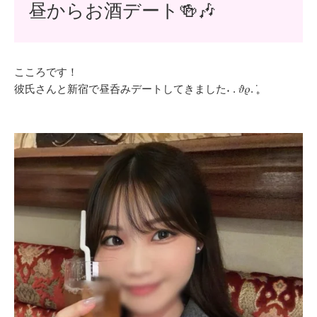
昼からお酒デート🍻🎶
こころです！
彼氏さんと新宿で昼呑みデートしてきました˖ . ݁𝜗𝜚. ݁₊