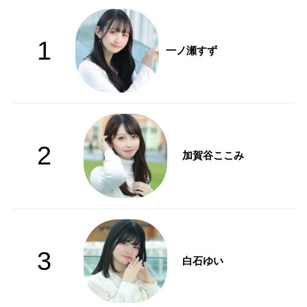
1
一ノ瀬すず
2
加賀谷ここみ
3
白石ゆい