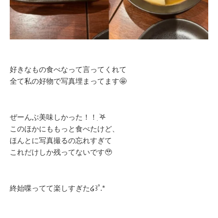
好きなもの食べなって言ってくれて
全て私の好物で写真埋まってます🤩
ぜーんぶ美味しかった！！ִ ࣪𖤐
このほかにももっと食べたけど、
ほんとに写真撮るの忘れすぎて
これだけしか残ってないです🥹
終始喋ってて楽しすぎた໒꒱˚.*