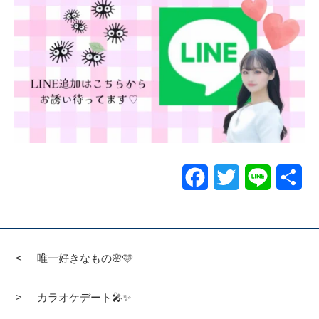
Facebook
Twitter
Line
共
有
唯一好きなもの🌸🩷
カラオケデート🎤✨