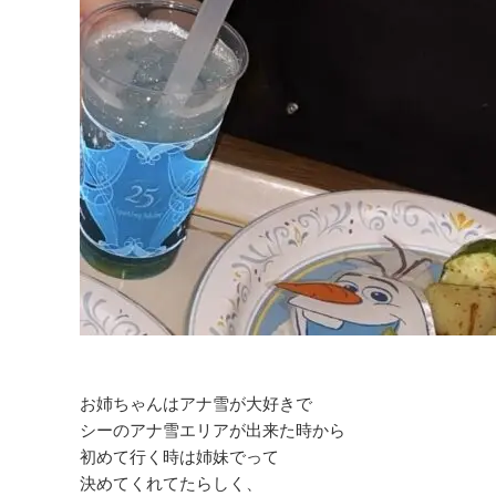
お姉ちゃんはアナ雪が大好きで
シーのアナ雪エリアが出来た時から
初めて行く時は姉妹でって
決めてくれてたらしく、