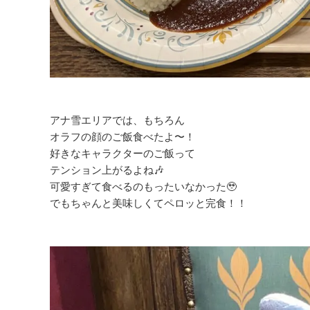
アナ雪エリアでは、もちろん
オラフの顔のご飯食べたよ〜！
好きなキャラクターのご飯って
テンション上がるよね🎶
可愛すぎて食べるのもったいなかった🥹
でもちゃんと美味しくてペロッと完食！！