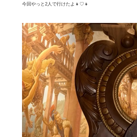
今回やっと2人で行けたよ👧♡👧