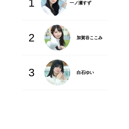
1
一ノ瀬すず
2
加賀谷ここみ
3
白石ゆい