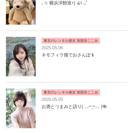
‎₊ ⊹ 横浜洋館巡り‎ ໒꒱ ‧₊˚
東京のレンタル彼女 加賀谷ここみ
2025.05.06
ネモフィラ畑でおさんぽ🌷
東京のレンタル彼女 加賀谷ここみ
2026.05.05
お酒とつまみと語り‎( ⸝⸝ᴖ ̫ᴖ⸝⸝ )🍻