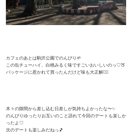
カフェのあとは駒沢公園でのんびり🌱
この缶チューハイ、白桃みるく味ですごいおいしいのっ♡🍑
パッケージに惹かれて買ったんだけど味も大正解🙆‍♂️
木々の隙間から差し込む日差しが気持ちよかったな〜✨
のんびりゆったりお互いのこと語れて今回のデートも楽しか
ったよ♡
次のデートも楽しみだねっ🎵