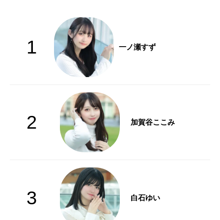
1
一ノ瀬すず
2
加賀谷ここみ
3
白石ゆい