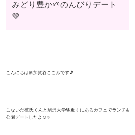
みどり豊か🌱のんびりデート
💚
こんにちは🎀加賀谷ここみです🎵
こないだ彼氏くんと駒沢大学駅近くにあるカフェでランチ&
公園デートしたよ☺️✨