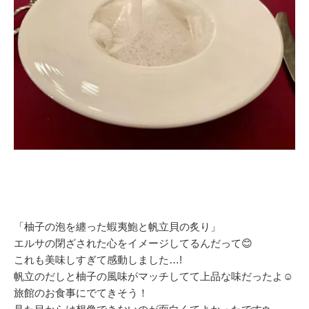
「柚子の泡を纏った蝦夷鮑と帆立貝の炙り」
エルサの閉ざされた心をイメージしてるんだって😊
これも美味しすぎて感動しました…!
帆立のだしと柚子の風味がマッチしてて上品な味だったよ☺️
旅館のお食事にでてきそう！