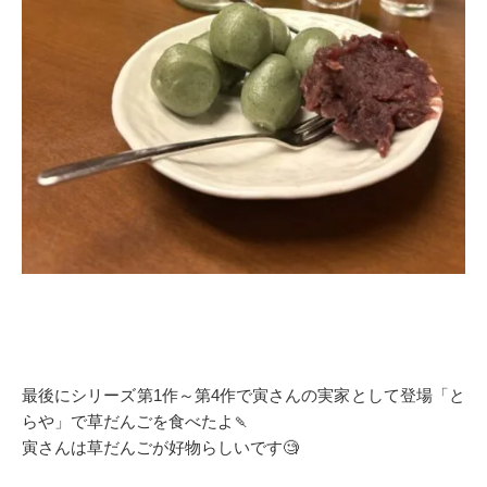
最後にシリーズ第1作～第4作で寅さんの実家として登場「と
らや」で草だんごを食べたよ🍡
寅さんは草だんごが好物らしいです🧐