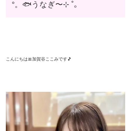
°。🐟うなぎ〜⊹ ˚｡
こんにちは🎀加賀谷ここみです🎵