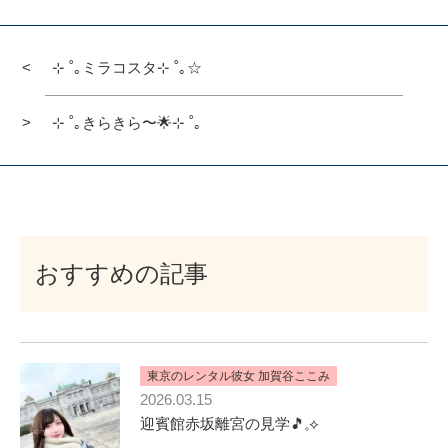
⊹ ˚｡ミラコスタ⊹ ˚｡☆
⊹ ˚｡きらきら〜🌟⊹ ˚｡
おすすめの記事
東京のレンタル彼女 加賀谷ここみ
2026.03.15
迎賓館赤坂離宮の見学🎵𓈒⟡