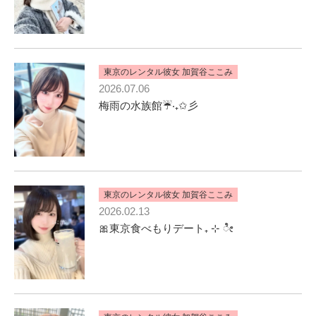
東京のレンタル彼女 加賀谷ここみ
2026.07.06
梅雨の水族館☔️‧₊✩彡
東京のレンタル彼女 加賀谷ここみ
2026.02.13
🎀東京食べもりデート‎₊ ⊹ ೀ