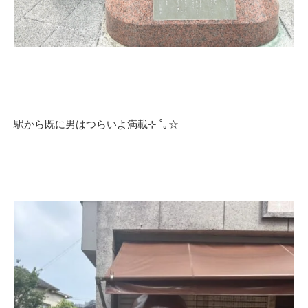
駅から既に男はつらいよ満載⊹ ˚｡☆