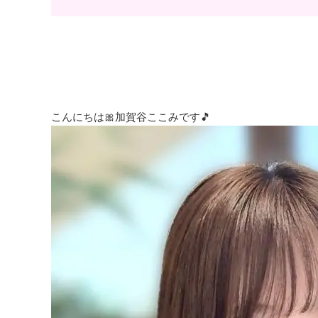
こんにちは🎀加賀谷ここみです🎵