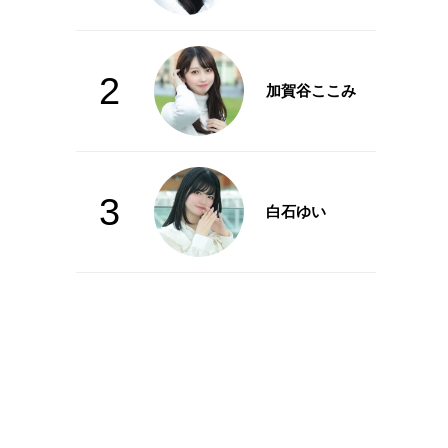
2
加賀谷ここみ
3
白石ゆい