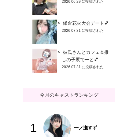
2026.06.29 に投稿された
鎌倉花火大会デート💕
2026.07.31 に投稿された
彼氏さんとカフェ＆推
しの子展でーと💕
2026.07.31 に投稿された
今月のキャストランキング
1
一ノ瀬すず