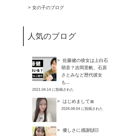
女の子のブログ
人気のブログ
佐藤健の彼女は上白石
萌音？吉岡里帆、石原
さとみなど歴代彼女
も...
2021.04.14 に投稿された
はじめまして🎀
2026.08.04 に投稿された
優しさに感謝🙌🏻