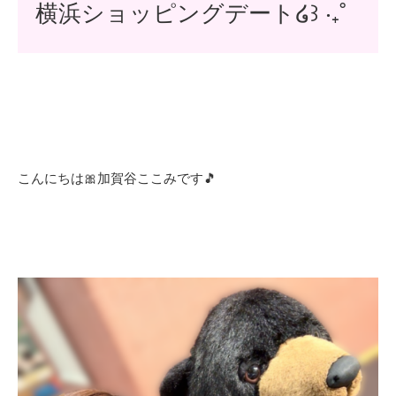
横浜ショッピングデート໒꒱ ‧₊˚
こんにちは🎀加賀谷ここみです🎵