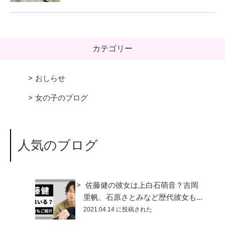
カテゴリー
おしらせ
女の子のブログ
人気のブログ
佐藤健の彼女は上白石萌音？吉岡
里帆、石原さとみなど歴代彼女も...
2021.04.14 に投稿された