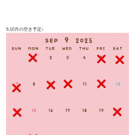
9.10月の空き予定↓