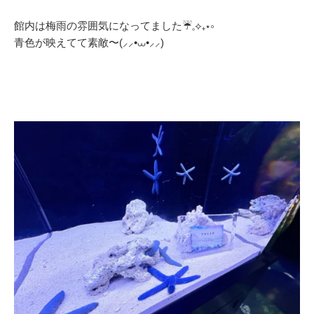
館内は梅雨の雰囲気になってました☔️𓈒⟡₊⋆∘
青色が映えてて素敵〜(⸝⸝•⩊•⸝⸝)