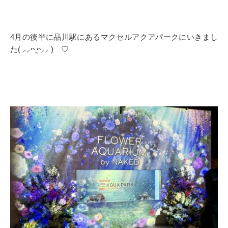
4月の後半に品川駅にあるマクセルアクアパークにいきまし
た‎( ⸝⸝ᴖ ̫ᴖ⸝⸝ ) ♡