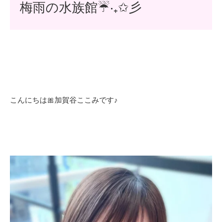
梅雨の水族館☔️‧₊✩彡
こんにちは🎀加賀谷ここみです♪