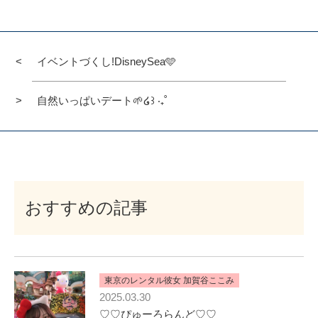
有
イベントづくし!DisneySea🩵
自然いっぱいデート🌱໒꒱ ‧₊˚
おすすめの記事
東京のレンタル彼女 加賀谷ここみ
2025.03.30
♡♡ぴゅーろらんど♡♡