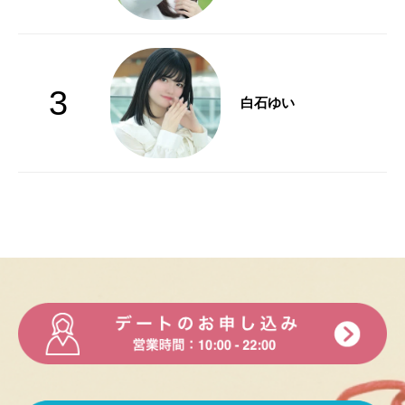
3
白石ゆい