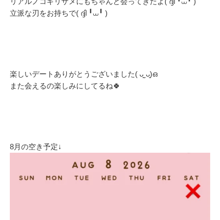
リアルノコギリザメにもちゃんと会ってきたよ( ദ്ദി ╹⩊╹ )
立派な刃をお持ちで( ദ്ദി ╹⩊╹ )
楽しいデートありがとうございました( ᴗ͈ˬᴗ͈)ഒ
また会えるの楽しみにしてるね🍀
8月の空き予定↓