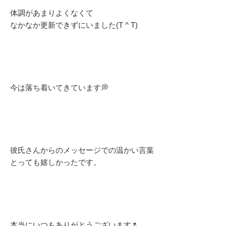
体調があまりよくなくて
なかなか更新できずにいました(T ^ T)
今は落ち着いてきています💭
彼氏さんからのメッセージでの温かい言葉
とっても嬉しかったです。
本当にいつもありがとうございます🌷