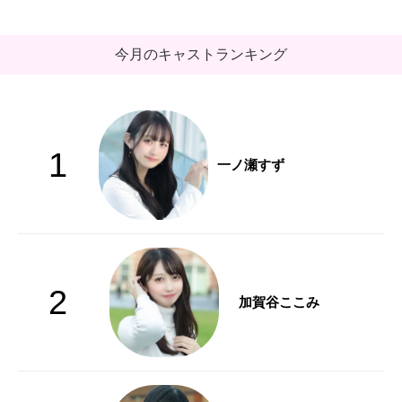
今月のキャストランキング
1
一ノ瀬すず
2
加賀谷ここみ