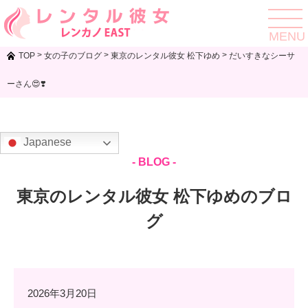
toggle
navigat
MENU
>
>
>
TOP
女の子のブログ
東京のレンタル彼女 松下ゆめ
だいすきなシーサ
ーさん😍❣️
Japanese
- BLOG -
東京のレンタル彼女 松下ゆめのブロ
グ
2026年3月20日