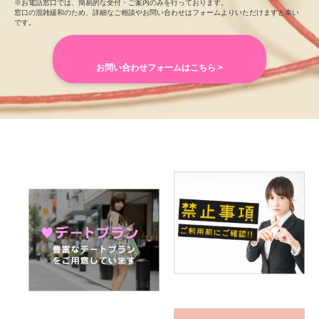
※お電話窓口では、簡易的な受付・ご案内のみを行っております。
窓口の混雑緩和のため、詳細なご相談やお問い合わせはフォームよりいただけますと幸い
です。
お問い合わせフォームはこちら >