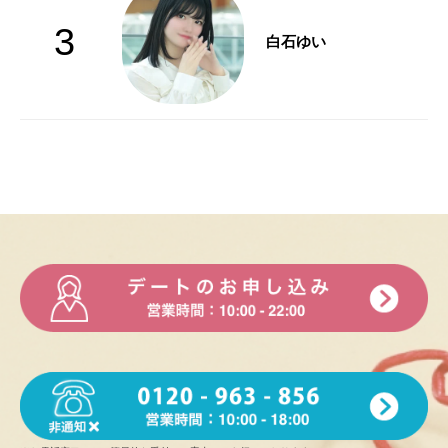
3
白石ゆい