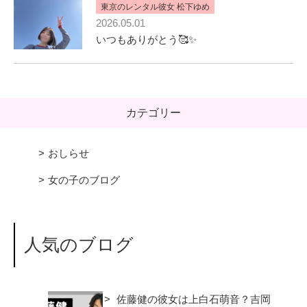
東京のレンタル彼女 松下ゆめ
2026.05.01
いつもありがとう🥰✨
カテゴリー
おしらせ
女の子のブログ
人気のブログ
佐藤健の彼女は上白石萌音？吉岡