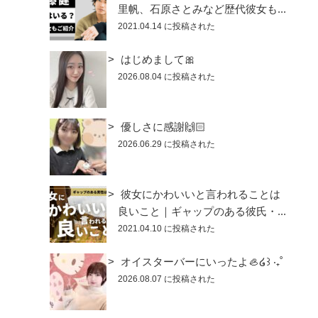
里帆、石原さとみなど歴代彼女も...
2021.04.14 に投稿された
はじめまして🎀
2026.08.04 に投稿された
優しさに感謝🙌🏻
2026.06.29 に投稿された
彼女にかわいいと言われることは
良いこと｜ギャップのある彼氏・...
2021.04.10 に投稿された
オイスターバーにいったよ🦪໒꒱ ‧₊˚
2026.08.07 に投稿された