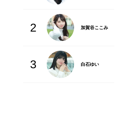
2
加賀谷ここみ
3
白石ゆい