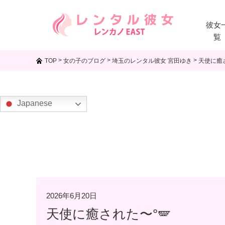
彼女
覧
>
>
>
TOP
女の子のブログ
埼玉のレンタル彼女 宮田ゆき
天使に癒さ
Japanese
2026年6月20日
天使に癒された〜°🪽