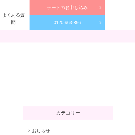
デートのお申し込み
よくある質
問
0120-963-856
カテゴリー
おしらせ