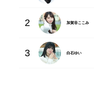
2
加賀谷ここみ
3
白石ゆい