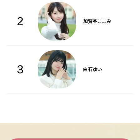
2
加賀谷ここみ
3
白石ゆい