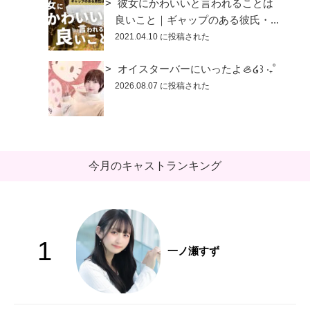
彼女にかわいいと言われることは
良いこと｜ギャップのある彼氏・...
2021.04.10 に投稿された
オイスターバーにいったよ🦪໒꒱ ‧₊˚
2026.08.07 に投稿された
今月のキャストランキング
1
一ノ瀬すず