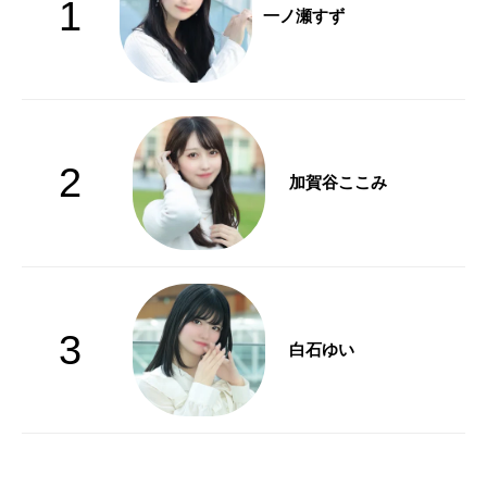
1
一ノ瀬すず
2
加賀谷ここみ
3
白石ゆい