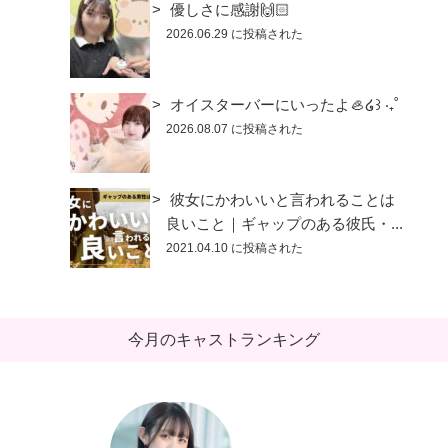
優しさに感謝🙌🏻
2026.06.29 に投稿された
オイスターバーにいったよ🦪໒꒱ ‧₊˚
2026.08.07 に投稿された
彼女にかわいいと言われることは
良いこと｜ギャップのある彼氏・...
2021.04.10 に投稿された
今月のキャストランキング