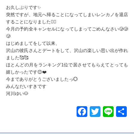
お久しぶりです✨
突然ですが、地元へ帰ることになってしまいレンカノを退店
することになりました🙇‍♀️
今月の予約全キャンセルになってしまってごめんなさい🥲🥲
🥲
はじめましてをして以来、
沢山の彼氏さんとデートをして、沢山の楽しい思い出が作れ
ました🥰🥰
ほとんどの月をランキング1位で居させてもらえてとっても
嬉しかったです😊❤️
今までありがとうございましたっ💮
みんなだいすきです
河川ゆい🐶
Facebook
Twitter
Line
共
有