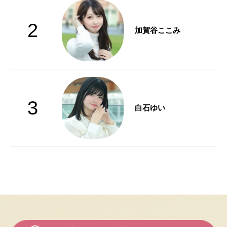
2
加賀谷ここみ
3
白石ゆい