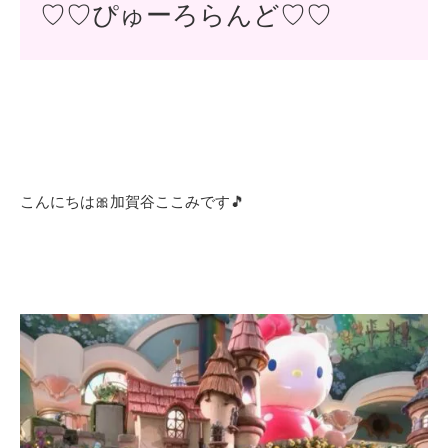
♡♡ぴゅーろらんど♡♡
こんにちは🎀加賀谷ここみです🎵