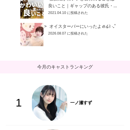
良いこと｜ギャップのある彼氏・...
2021.04.10 に投稿された
オイスターバーにいったよ🦪໒꒱ ‧₊˚
2026.08.07 に投稿された
今月のキャストランキング
1
一ノ瀬すず