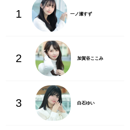
1
一ノ瀬すず
2
加賀谷ここみ
3
白石ゆい