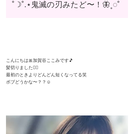
˚☽˚.⋆鬼滅の刃みたど〜！🦋˳◌˚
こんにちは🎀加賀谷ここみです🎵
髪切りました💇‍♀️
最初のときよりどんどん短くなってる笑
ボブどうかな〜？？☺️