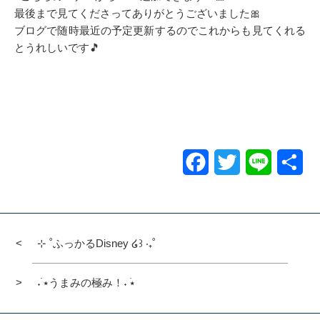
最後まで見てくださってありがとうございました🎀
ブログで随時最近の予定更新するのでこれからも見てくれる
とうれしいです🎵
Facebook
Twitter
Line
共
有
⊹ ˚ふっかるDisney ໒꒱ ‧₊˚
˖ ࣪⭑うまみの極み！˖ ࣪⭑