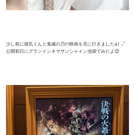
少し前に彼氏くんと鬼滅の刃の映画を見に行きました໒꒱ ‧₊˚
公開初日にグランドシネマサンシャイン池袋でみたよ😊