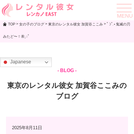
toggle
navigat
MENU
>
>
>
TOP
女の子のブログ
東京のレンタル彼女 加賀谷ここみ
˚☽˚.⋆鬼滅の刃
みたど〜！🦋˳◌˚
Japanese
- BLOG -
東京のレンタル彼女 加賀谷ここみの
ブログ
2025年8月11日