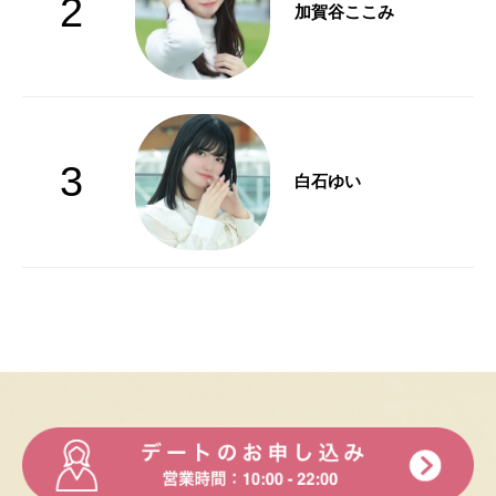
2
加賀谷ここみ
3
白石ゆい