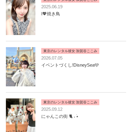
2025.06.19
I💖焼き鳥
東京のレンタル彼女 加賀谷ここみ
2026.07.05
イベントづくし!DisneySea🩵
東京のレンタル彼女 加賀谷ここみ
2025.09.12
にゃんこの街 🐈 ˖ ࣪⭑