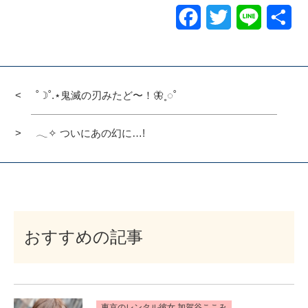
Facebook
Twitter
Line
共
有
˚☽˚.⋆鬼滅の刃みたど〜！🦋˳◌˚
𓂃✧ ついにあの幻に…!
おすすめの記事
東京のレンタル彼女 加賀谷ここみ