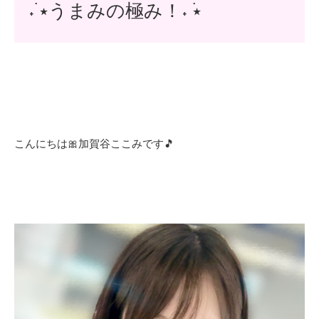
˖ ࣪⭑うまみの極み！˖ ࣪⭑
こんにちは🎀加賀谷ここみです🎵