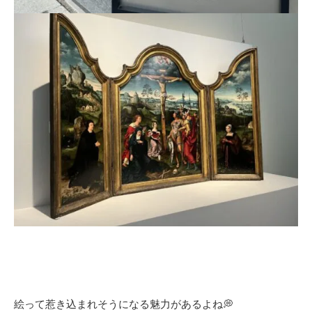
絵って惹き込まれそうになる魅力があるよね💭