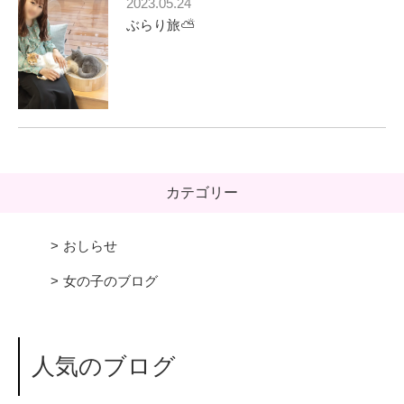
2023.05.24
ぶらり旅⛅️
カテゴリー
おしらせ
女の子のブログ
人気のブログ