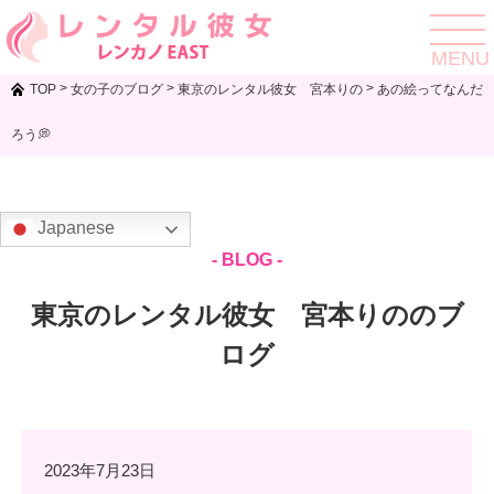
toggle
navigat
MENU
>
>
>
TOP
女の子のブログ
東京のレンタル彼女 宮本りの
あの絵ってなんだ
ろう💭
Japanese
- BLOG -
東京のレンタル彼女 宮本りののブ
ログ
2023年7月23日