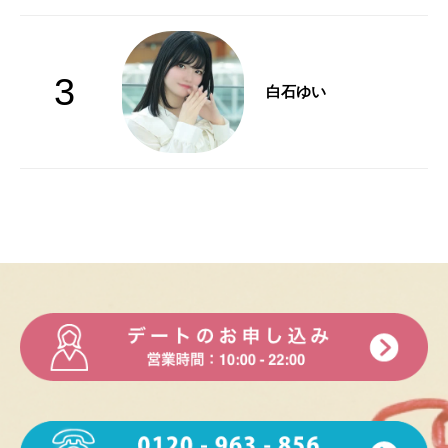
3
白石ゆい