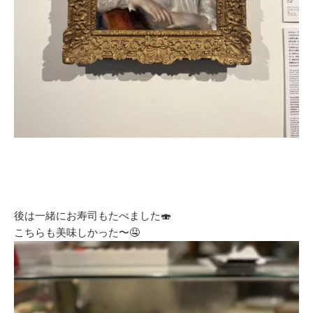
後は一緒にお寿司もたべました🍣
こちらも美味しかった〜🤤