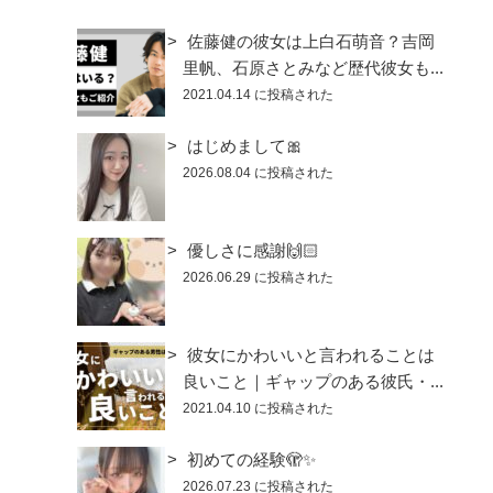
佐藤健の彼女は上白石萌音？吉岡
里帆、石原さとみなど歴代彼女も...
2021.04.14 に投稿された
はじめまして🎀
2026.08.04 に投稿された
優しさに感謝🙌🏻
2026.06.29 に投稿された
彼女にかわいいと言われることは
良いこと｜ギャップのある彼氏・...
2021.04.10 に投稿された
初めての経験🫣✨
2026.07.23 に投稿された