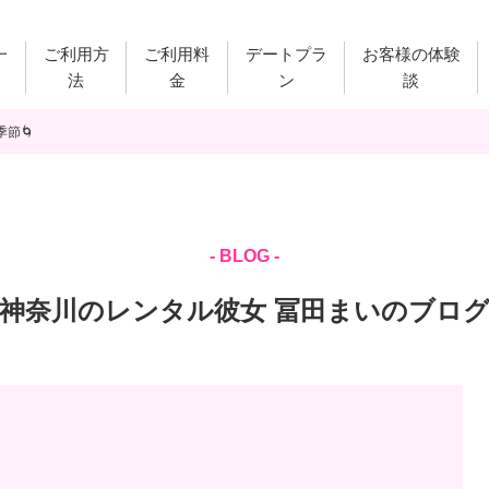
一
ご利用方
ご利用料
デートプラ
お客様の体験
法
金
ン
談
季節🌀
- BLOG -
神奈川のレンタル彼女 冨田まいのブロ