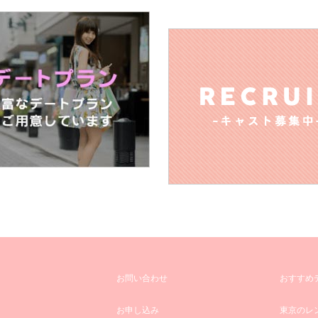
お問い合わせ
おすすめ
お申し込み
東京のレ