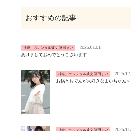
おすすめの記事
2026.01.01
神奈川のレンタル彼女 冨田まい
あけましておめでとうございます
2025.12
神奈川のレンタル彼女 冨田まい
お鍋とおでんが大好きなまいちゃん＞ ̫＜
2025.11
神奈川のレンタル彼女 冨田まい