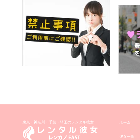
東京・神奈川・千葉・埼玉のレンタル彼女
ホーム
彼女一覧