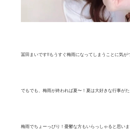
冨田まいです!!もうすぐ梅雨になってしまうことに気が
でもでも、梅雨が終われば夏〜！夏は大好きな行事がた
梅雨でちょーっぴり！憂鬱な方もいらっしゃると思いま