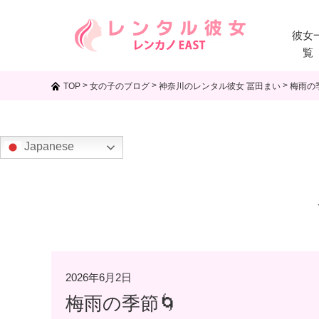
彼女
覧
>
>
>
TOP
女の子のブログ
神奈川のレンタル彼女 冨田まい
梅雨の
Japanese
2026年6月2日
梅雨の季節🌀