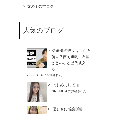
女の子のブログ
人気のブログ
佐藤健の彼女は上白石
萌音？吉岡里帆、石原
さとみなど歴代彼女
も...
2021.04.14 に投稿された
はじめまして🎀
2026.08.04 に投稿された
優しさに感謝🙌🏻