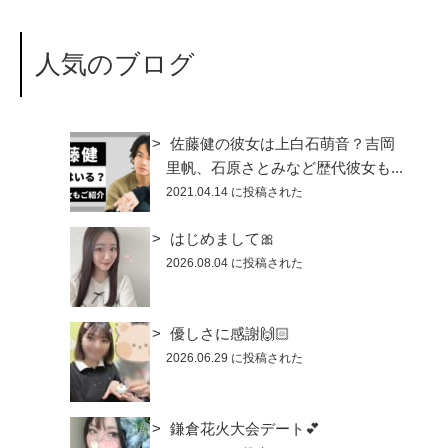
人気のブログ
佐藤健の彼女は上白石萌音？吉岡
里帆、石原さとみなど歴代彼女も...
2021.04.14 に投稿された
はじめまして🎀
2026.08.04 に投稿された
優しさに感謝🙌🏻
2026.06.29 に投稿された
鎌倉花火大会デート💕