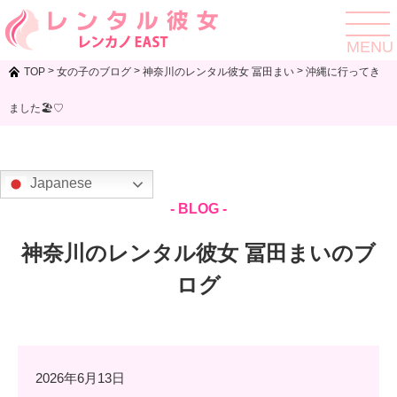
toggle
navigat
MENU
>
>
>
TOP
女の子のブログ
神奈川のレンタル彼女 冨田まい
沖縄に行ってき
ました🏖️♡
Japanese
- BLOG -
神奈川のレンタル彼女 冨田まいのブ
ログ
2026年6月13日