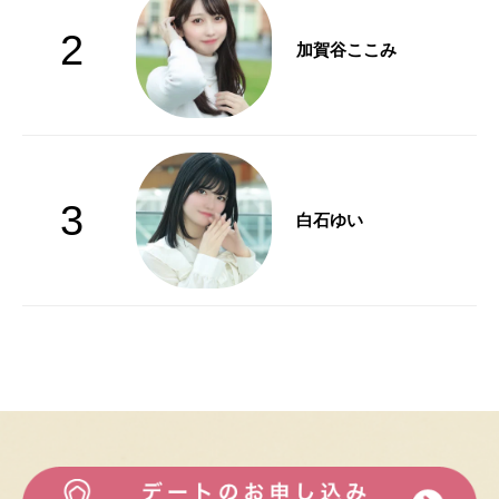
2
加賀谷ここみ
3
白石ゆい