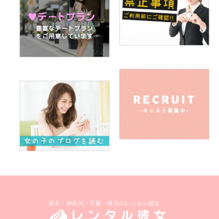
東京・神奈川・千葉・埼玉のレンタル彼女