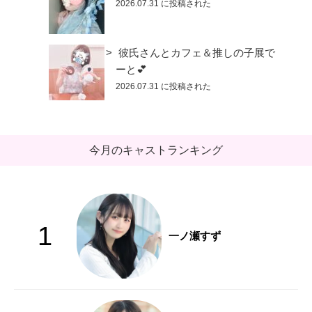
2026.07.31 に投稿された
彼氏さんとカフェ＆推しの子展で
ーと💕
2026.07.31 に投稿された
今月のキャストランキング
1
一ノ瀬すず