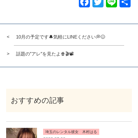
Facebook
Twitter
Line
共
有
10月の予定です🔔気軽にLINEください💭😊
話題の”アレ”を見たよ🍿🎬📽
おすすめの記事
埼玉のレンタル彼女 木村はる