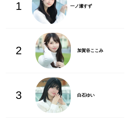
1
一ノ瀬すず
2
加賀谷ここみ
3
白石ゆい