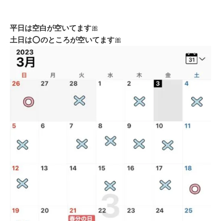
平日は空白が空いてます
🎀
土日は
⭕️
のところが空いてます
🎀