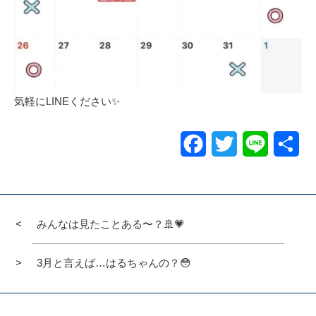
気軽にLINEください✨
Facebook
Twitter
Line
共
有
みんなは見たことある〜？🚢💗
3月と言えば…はるちゃんの？😳