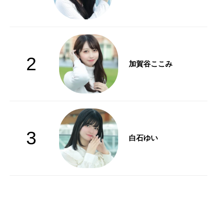
2
加賀谷ここみ
3
白石ゆい