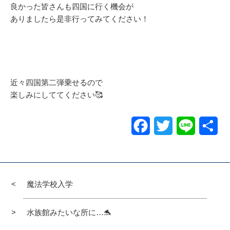
良かった皆さんも四国に行く機会が
ありましたら是非行ってみてください！
近々四国第二弾乗せるので
楽しみにしててください🥰
Facebook
Twitter
Line
共
有
魔法学校入学
水族館みたいな所に…🐬