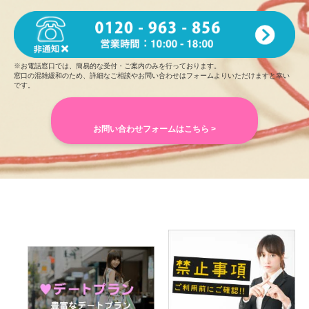
※お電話窓口では、簡易的な受付・ご案内のみを行っております。
窓口の混雑緩和のため、詳細なご相談やお問い合わせはフォームよりいただけますと幸い
です。
お問い合わせフォームはこちら >