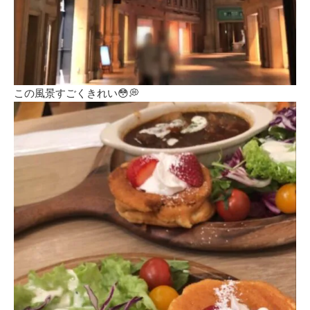
この風景すごくきれい😳💭