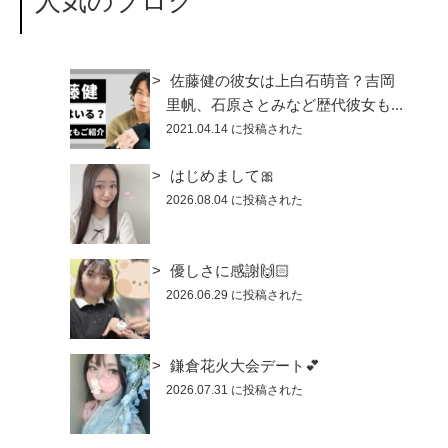
人気のブログ
佐藤健の彼女は上白石萌音？吉岡
里帆、石原さとみなど歴代彼女も...
2021.04.14 に投稿された
はじめまして🎀
2026.08.04 に投稿された
優しさに感謝🙌🏻
2026.06.29 に投稿された
鎌倉花火大会デート💕
2026.07.31 に投稿された