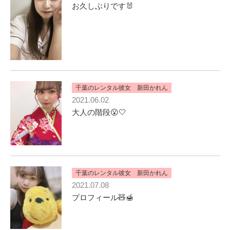
お久しぶりです🐰
千葉のレンタル彼女 新田かれん
2021.06.02
大人の階段😮🤍
千葉のレンタル彼女 新田かれん
2021.07.08
プロフィール🧸🍯