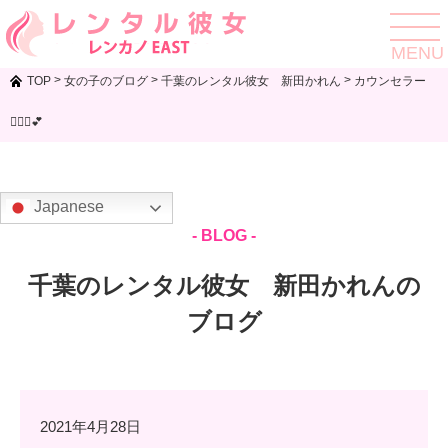
toggle
navigat
MENU
>
>
>
TOP
女の子のブログ
千葉のレンタル彼女 新田かれん
カウンセラー
👩🏼‍⚕️💕
Japanese
- BLOG -
千葉のレンタル彼女 新田かれんの
ブログ
2021年4月28日