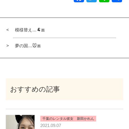
有
模様替え…🐏🎀
夢の国…🐭🎀
おすすめの記事
千葉のレンタル彼女 新田かれん
2021.09.07