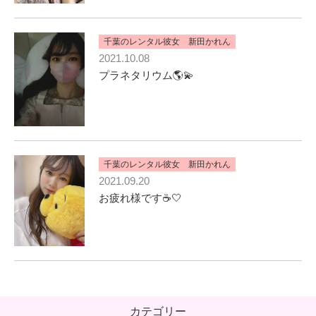
千葉のレンタル彼女 新田かれん
2021.10.08
プラネタリウム🌎💫
千葉のレンタル彼女 新田かれん
2021.09.20
お疲れ様です☕️🤍
カテゴリー