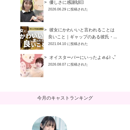
優しさに感謝🙌🏻
2026.06.29 に投稿された
彼女にかわいいと言われることは
良いこと｜ギャップのある彼氏・...
2021.04.10 に投稿された
オイスターバーにいったよ🦪໒꒱ ‧₊˚
2026.08.07 に投稿された
今月のキャストランキング