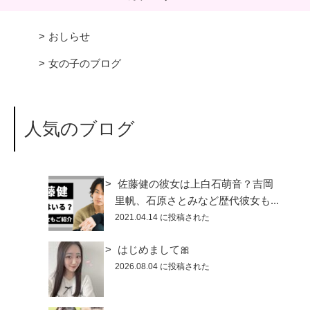
おしらせ
女の子のブログ
人気のブログ
佐藤健の彼女は上白石萌音？吉岡
里帆、石原さとみなど歴代彼女も...
2021.04.14 に投稿された
はじめまして🎀
2026.08.04 に投稿された