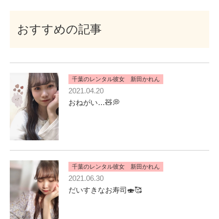
おすすめの記事
千葉のレンタル彼女 新田かれん
2021.04.20
おねがい…🧸💭
千葉のレンタル彼女 新田かれん
2021.06.30
だいすきなお寿司🍣🥰