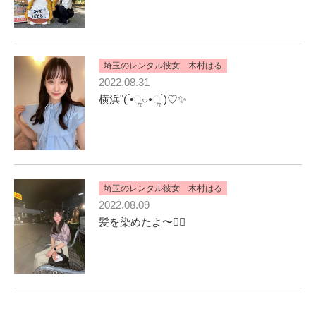
埼玉のレンタル彼女 木村はる
2022.08.31
横浜"( ́•ૢ⌔•ૢ ̀)♡✨
埼玉のレンタル彼女 木村はる
2022.08.09
髪を染めたよ〜💇‍♀️