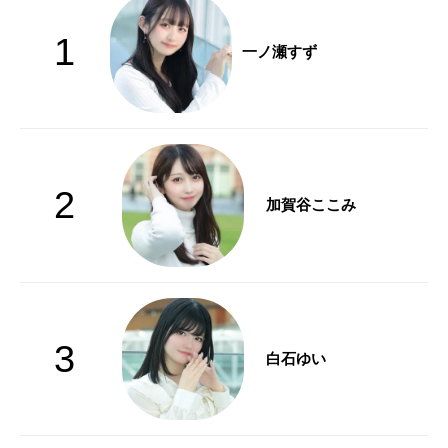
1
一ノ瀬すず
2
加賀谷ここみ
3
白石ゆい