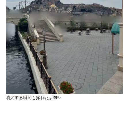
噴火する瞬間も撮れたよ📷✨️